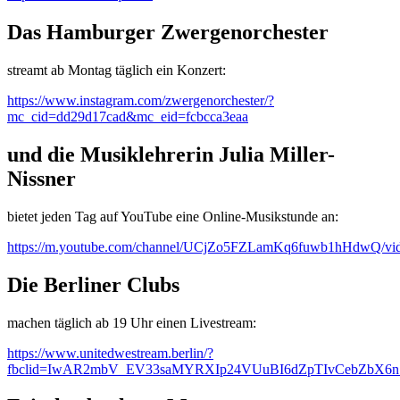
Das Hamburger Zwergenorchester
streamt ab Montag täglich ein Konzert:
https://www.instagram.com/zwergenorchester/?
mc_cid=dd29d17cad&mc_eid=fcbcca3eaa
und die Musiklehrerin Julia Miller-
Nissner
bietet jeden Tag auf YouTube eine Online-Musikstunde an:
https://m.youtube.com/channel/UCjZo5FZLamKq6fuwb1hHdwQ/vi
Die Berliner Clubs
machen täglich ab 19 Uhr einen Livestream:
https://www.unitedwestream.berlin/?
fbclid=IwAR2mbV_EV33saMYRXIp24VUuBI6dZpTIvCebZbX6n1d