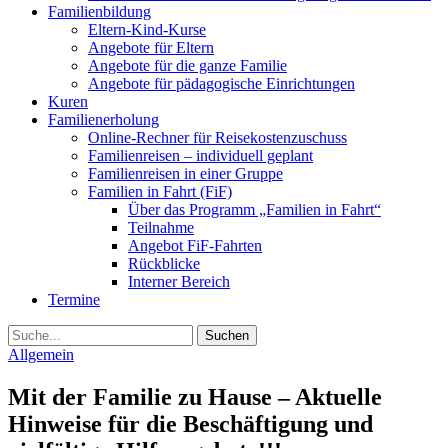
Familienbildung
Eltern-Kind-Kurse
Angebote für Eltern
Angebote für die ganze Familie
Angebote für pädagogische Einrichtungen
Kuren
Familienerholung
Online-Rechner für Reisekostenzuschuss
Familienreisen – individuell geplant
Familienreisen in einer Gruppe
Familien in Fahrt (FiF)
Über das Programm „Familien in Fahrt“
Teilnahme
Angebot FiF-Fahrten
Rückblicke
Interner Bereich
Termine
Suche
Allgemein
Mit der Familie zu Hause – Aktuelle
Hinweise für die Beschäftigung und