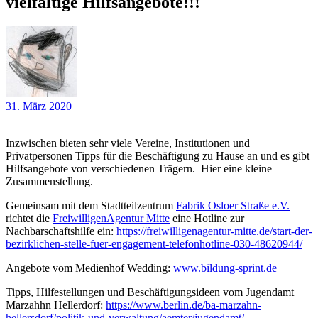
vielfältige Hilfsangebote!!!
31. März 2020
Inzwischen bieten sehr viele Vereine, Institutionen und
Privatpersonen Tipps für die Beschäftigung zu Hause an und es gibt
Hilfsangebote von verschiedenen Trägern. Hier eine kleine
Zusammenstellung.
Gemeinsam mit dem Stadtteilzentrum
Fabrik Osloer Straße e.V.
richtet die
FreiwilligenAgentur Mitte
eine Hotline zur
Nachbarschaftshilfe ein:
https://freiwilligenagentur-mitte.de/start-der-
bezirklichen-stelle-fuer-engagement-telefonhotline-030-48620944/
Angebote vom Medienhof Wedding:
www.bildung-sprint.de
Tipps, Hilfestellungen und Beschäftigungsideen vom Jugendamt
Marzahhn Hellerdorf:
https://www.berlin.de/ba-marzahn-
hellersdorf/politik-und-verwaltung/aemter/jugendamt/