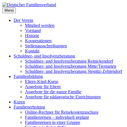
Deutscher Familienverband
Menü
Landesverband Berlin
Der Verein
Mitglied werden
Vorstand
Historie
Kooperationen
Stellenausschreibungen
Kontakt
Schuldner- und Insolvenzberatung
Schuldner- und Insolvenzberatung Reinickendorf
Schuldner- und Insolvenzberatung Mitte/Tiergarten
Schuldner- und Insolvenzberatung Steglitz-Zehlendorf
Familienbildung
Eltern-Kind-Kurse
Angebote für Eltern
Angebote für die ganze Familie
Angebote für pädagogische Einrichtungen
Kuren
Familienerholung
Online-Rechner für Reisekostenzuschuss
Familienreisen – individuell geplant
Familienreisen in einer Gruppe