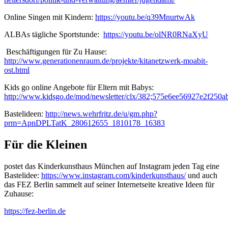
Online Singen mit Kindern:
https://youtu.be/q39MnurtwAk
ALBAs tägliche Sportstunde:
https://youtu.be/olNR0RNaXyU
Beschäftigungen für Zu Hause:
http://www.generationenraum.de/projekte/kitanetzwerk-moabit-
ost.html
Kids go online Angebote für Eltern mit Babys:
http://www.kidsgo.de/mod/newsletter/clx/382;575e6ee56927e2f250
Bastelideen:
http://news.wehrfritz.de/u/gm.php?
prm=ApnDPLTatK_280612655_1810178_16383
Für die Kleinen
postet das Kinderkunsthaus München auf Instagram jeden Tag eine
Bastelidee:
https://www.instagram.com/kinderkunsthaus/
und auch
das FEZ Berlin sammelt auf seiner Internetseite kreative Ideen für
Zuhause:
https://fez-berlin.de