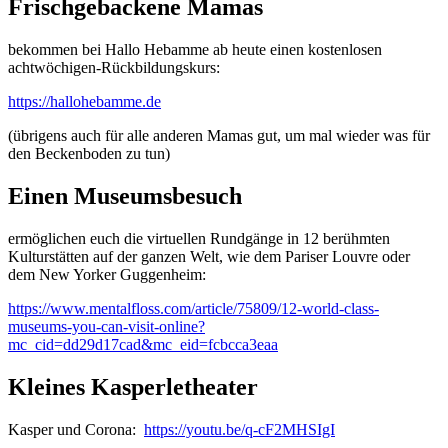
Frischgebackene Mamas
bekommen bei Hallo Hebamme ab heute einen kostenlosen
achtwöchigen-Rückbildungskurs:
https://hallohebamme.de
(übrigens auch für alle anderen Mamas gut, um mal wieder was für
den Beckenboden zu tun)
Einen Museumsbesuch
ermöglichen euch die virtuellen Rundgänge in 12 berühmten
Kulturstätten auf der ganzen Welt, wie dem Pariser Louvre oder
dem New Yorker Guggenheim:
https://www.mentalfloss.com/article/75809/12-world-class-
museums-you-can-visit-online?
mc_cid=dd29d17cad&mc_eid=fcbcca3eaa
Kleines Kasperletheater
Kasper und Corona:
https://youtu.be/q-cF2MHSIgI