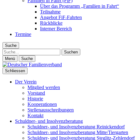
Familien in Fahrt (FiF)
Über das Programm „Familien in Fahrt“
Teilnahme
Angebot FiF-Fahrten
Rückblicke
Interner Bereich
Termine
Suche
Suche
Menü
Suche
Schliessen
Der Verein
Mitglied werden
Vorstand
Historie
Kooperationen
Stellenausschreibungen
Kontakt
Schuldner- und Insolvenzberatung
Schuldner- und Insolvenzberatung Reinickendorf
Schuldner- und Insolvenzberatung Mitte/Tiergarten
Schuldner- und Insolvenzberatung Steglitz-Zehlendorf