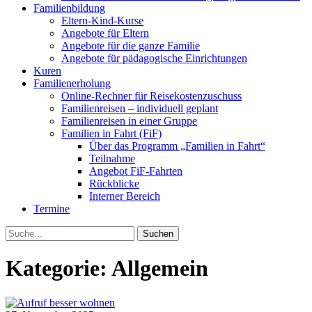
Familienbildung
Eltern-Kind-Kurse
Angebote für Eltern
Angebote für die ganze Familie
Angebote für pädagogische Einrichtungen
Kuren
Familienerholung
Online-Rechner für Reisekostenzuschuss
Familienreisen – individuell geplant
Familienreisen in einer Gruppe
Familien in Fahrt (FiF)
Über das Programm „Familien in Fahrt“
Teilnahme
Angebot FiF-Fahrten
Rückblicke
Interner Bereich
Termine
Suche
Kategorie:
Allgemein