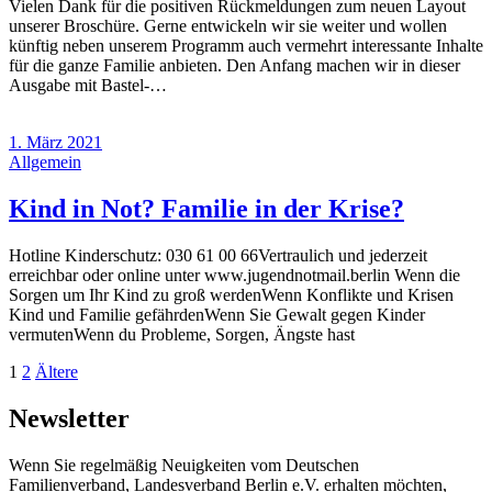
Vielen Dank für die positiven Rückmeldungen zum neuen Layout
unserer Broschüre. Gerne entwickeln wir sie weiter und wollen
künftig neben unserem Programm auch vermehrt interessante Inhalte
für die ganze Familie anbieten. Den Anfang machen wir in dieser
Ausgabe mit Bastel-…
1. März 2021
Allgemein
Kind in Not? Familie in der Krise?
Hotline Kinderschutz: 030 61 00 66Vertraulich und jederzeit
erreichbar oder online unter www.jugendnotmail.berlin Wenn die
Sorgen um Ihr Kind zu groß werdenWenn Konflikte und Krisen
Kind und Familie gefährdenWenn Sie Gewalt gegen Kinder
vermutenWenn du Probleme, Sorgen, Ängste hast
Seitennummerierung
Seite
Seite
Ältere
1
2
Ältere
Beiträge
der
Newsletter
Beiträge
Wenn Sie regelmäßig Neuigkeiten vom Deutschen
Familienverband, Landesverband Berlin e.V. erhalten möchten,