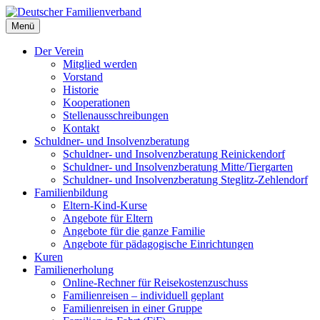
Deutscher Familienverband
Menü
Landesverband Berlin
Der Verein
Mitglied werden
Vorstand
Historie
Kooperationen
Stellenausschreibungen
Kontakt
Schuldner- und Insolvenzberatung
Schuldner- und Insolvenzberatung Reinickendorf
Schuldner- und Insolvenzberatung Mitte/Tiergarten
Schuldner- und Insolvenzberatung Steglitz-Zehlendorf
Familienbildung
Eltern-Kind-Kurse
Angebote für Eltern
Angebote für die ganze Familie
Angebote für pädagogische Einrichtungen
Kuren
Familienerholung
Online-Rechner für Reisekostenzuschuss
Familienreisen – individuell geplant
Familienreisen in einer Gruppe