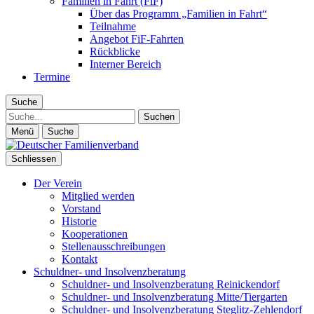
Familien in Fahrt (FiF)
Über das Programm „Familien in Fahrt“
Teilnahme
Angebot FiF-Fahrten
Rückblicke
Interner Bereich
Termine
Suche
Suche
Menü
Suche
Schliessen
Der Verein
Mitglied werden
Vorstand
Historie
Kooperationen
Stellenausschreibungen
Kontakt
Schuldner- und Insolvenzberatung
Schuldner- und Insolvenzberatung Reinickendorf
Schuldner- und Insolvenzberatung Mitte/Tiergarten
Schuldner- und Insolvenzberatung Steglitz-Zehlendorf