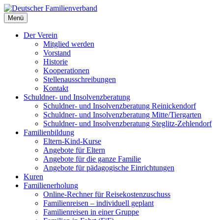
Deutscher Familienverband
Menü
Landesverband Berlin
Der Verein
Mitglied werden
Vorstand
Historie
Kooperationen
Stellenausschreibungen
Kontakt
Schuldner- und Insolvenzberatung
Schuldner- und Insolvenzberatung Reinickendorf
Schuldner- und Insolvenzberatung Mitte/Tiergarten
Schuldner- und Insolvenzberatung Steglitz-Zehlendorf
Familienbildung
Eltern-Kind-Kurse
Angebote für Eltern
Angebote für die ganze Familie
Angebote für pädagogische Einrichtungen
Kuren
Familienerholung
Online-Rechner für Reisekostenzuschuss
Familienreisen – individuell geplant
Familienreisen in einer Gruppe