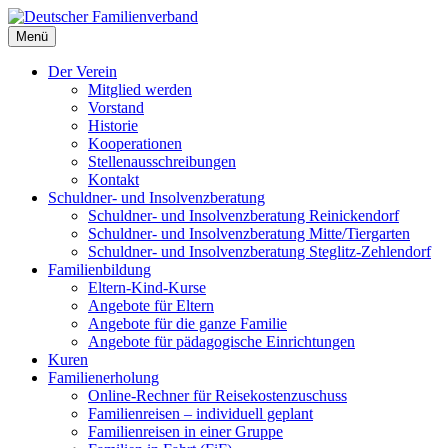
Deutscher Familienverband
Menü
Landesverband Berlin
Der Verein
Mitglied werden
Vorstand
Historie
Kooperationen
Stellenausschreibungen
Kontakt
Schuldner- und Insolvenzberatung
Schuldner- und Insolvenzberatung Reinickendorf
Schuldner- und Insolvenzberatung Mitte/Tiergarten
Schuldner- und Insolvenzberatung Steglitz-Zehlendorf
Familienbildung
Eltern-Kind-Kurse
Angebote für Eltern
Angebote für die ganze Familie
Angebote für pädagogische Einrichtungen
Kuren
Familienerholung
Online-Rechner für Reisekostenzuschuss
Familienreisen – individuell geplant
Familienreisen in einer Gruppe