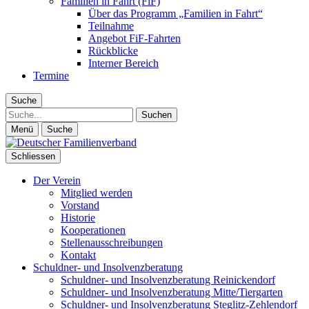
Familien in Fahrt (FiF)
Über das Programm „Familien in Fahrt“
Teilnahme
Angebot FiF-Fahrten
Rückblicke
Interner Bereich
Termine
Suche
Suche
Menü
Suche
Schliessen
Der Verein
Mitglied werden
Vorstand
Historie
Kooperationen
Stellenausschreibungen
Kontakt
Schuldner- und Insolvenzberatung
Schuldner- und Insolvenzberatung Reinickendorf
Schuldner- und Insolvenzberatung Mitte/Tiergarten
Schuldner- und Insolvenzberatung Steglitz-Zehlendorf