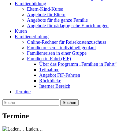
Familienbildung
Eltern-Kind-Kurse
Angebote für Eltern
Angebote für die ganze Familie
Angebote für pädagogische Einrichtungen
Kuren
Familienerholung
Online-Rechner für Reisekostenzuschuss
Familienreisen – individuell geplant
Familienreisen in einer Gruppe
Familien in Fahrt (FiF)
Über das Programm „Familien in Fahrt“
Teilnahme
Angebot FiF-Fahrten
Rückblicke
Interner Bereich
Termine
Suche
Termine
Laden…