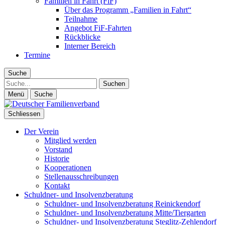
Familien in Fahrt (FiF)
Über das Programm „Familien in Fahrt“
Teilnahme
Angebot FiF-Fahrten
Rückblicke
Interner Bereich
Termine
Suche
Suche
Menü
Suche
Schliessen
Der Verein
Mitglied werden
Vorstand
Historie
Kooperationen
Stellenausschreibungen
Kontakt
Schuldner- und Insolvenzberatung
Schuldner- und Insolvenzberatung Reinickendorf
Schuldner- und Insolvenzberatung Mitte/Tiergarten
Schuldner- und Insolvenzberatung Steglitz-Zehlendorf