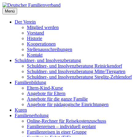
Deutscher Familienverband
Menü
Landesverband Berlin
Der Verein
Mitglied werden
Vorstand
Historie
Kooperationen
Stellenausschreibungen
Kontakt
Schuldner- und Insolvenzberatung
Schuldner- und Insolvenzberatung Reinickendorf
Schuldner- und Insolvenzberatung Mitte/Tiergarten
Schuldner- und Insolvenzberatung Steglitz-Zehlendorf
Familienbildung
Eltern-Kind-Kurse
Angebote für Eltern
Angebote für die ganze Familie
Angebote für pädagogische Einrichtungen
Kuren
Familienerholung
Online-Rechner für Reisekostenzuschuss
Familienreisen – individuell geplant
Familienreisen in einer Gruppe