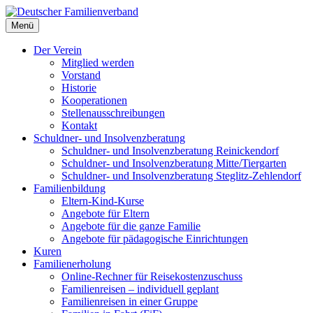
Deutscher Familienverband
Menü
Landesverband Berlin
Der Verein
Mitglied werden
Vorstand
Historie
Kooperationen
Stellenausschreibungen
Kontakt
Schuldner- und Insolvenzberatung
Schuldner- und Insolvenzberatung Reinickendorf
Schuldner- und Insolvenzberatung Mitte/Tiergarten
Schuldner- und Insolvenzberatung Steglitz-Zehlendorf
Familienbildung
Eltern-Kind-Kurse
Angebote für Eltern
Angebote für die ganze Familie
Angebote für pädagogische Einrichtungen
Kuren
Familienerholung
Online-Rechner für Reisekostenzuschuss
Familienreisen – individuell geplant
Familienreisen in einer Gruppe