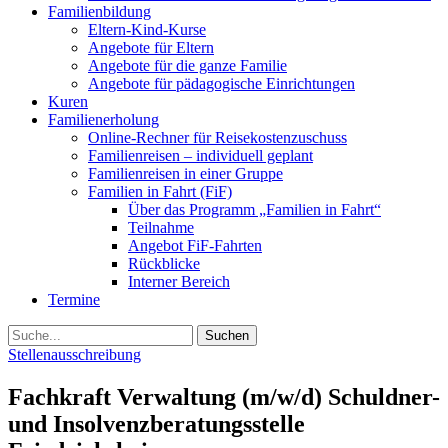
Familienbildung
Eltern-Kind-Kurse
Angebote für Eltern
Angebote für die ganze Familie
Angebote für pädagogische Einrichtungen
Kuren
Familienerholung
Online-Rechner für Reisekostenzuschuss
Familienreisen – individuell geplant
Familienreisen in einer Gruppe
Familien in Fahrt (FiF)
Über das Programm „Familien in Fahrt“
Teilnahme
Angebot FiF-Fahrten
Rückblicke
Interner Bereich
Termine
Suche
Stellenausschreibung
Fachkraft Verwaltung (m/w/d) Schuldner-
und Insolvenzberatungsstelle