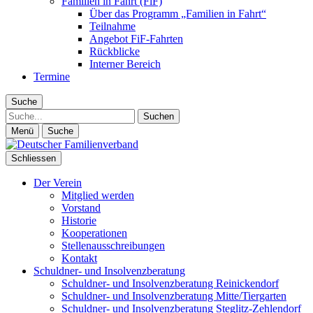
Familien in Fahrt (FiF)
Über das Programm „Familien in Fahrt“
Teilnahme
Angebot FiF-Fahrten
Rückblicke
Interner Bereich
Termine
Suche
Suche
Menü
Suche
Schliessen
Der Verein
Mitglied werden
Vorstand
Historie
Kooperationen
Stellenausschreibungen
Kontakt
Schuldner- und Insolvenzberatung
Schuldner- und Insolvenzberatung Reinickendorf
Schuldner- und Insolvenzberatung Mitte/Tiergarten
Schuldner- und Insolvenzberatung Steglitz-Zehlendorf