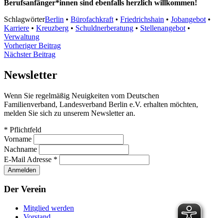
Berufsanfänger*innen sind ebenfalls herzlich willkommen!
Schlagwörter
Berlin
•
Bürofachkraft
•
Friedrichshain
•
Jobangebot
•
Karriere
•
Kreuzberg
•
Schuldnerberatung
•
Stellenangebot
•
Verwaltung
Beitragsnavigation
Vorheriger
Vorheriger Beitrag
Nächster
Beitrag
Nächster Beitrag
Beitrag
Newsletter
Wenn Sie regelmäßig Neuigkeiten vom Deutschen
Familienverband, Landesverband Berlin e.V. erhalten möchten,
melden Sie sich zu unserem Newsletter an.
*
Pflichtfeld
Vorname
Nachname
E-Mail Adresse
*
Der Verein
Mitglied werden
Vorstand