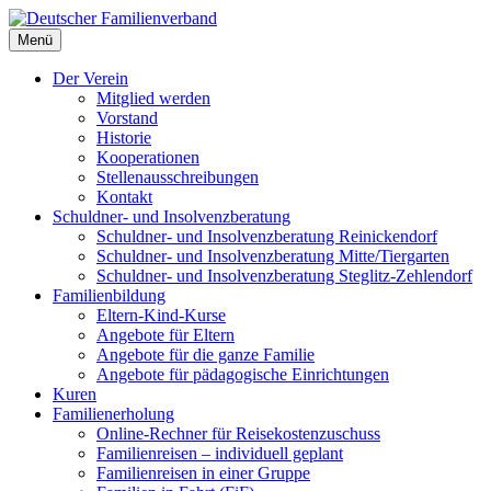
Deutscher Familienverband
Menü
Landesverband Berlin
Der Verein
Mitglied werden
Vorstand
Historie
Kooperationen
Stellenausschreibungen
Kontakt
Schuldner- und Insolvenzberatung
Schuldner- und Insolvenzberatung Reinickendorf
Schuldner- und Insolvenzberatung Mitte/Tiergarten
Schuldner- und Insolvenzberatung Steglitz-Zehlendorf
Familienbildung
Eltern-Kind-Kurse
Angebote für Eltern
Angebote für die ganze Familie
Angebote für pädagogische Einrichtungen
Kuren
Familienerholung
Online-Rechner für Reisekostenzuschuss
Familienreisen – individuell geplant
Familienreisen in einer Gruppe