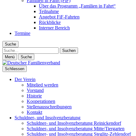
Familien in Fahrt (FiF)
Über das Programm „Familien in Fahrt“
Teilnahme
Angebot FiF-Fahrten
Rückblicke
Interner Bereich
Termine
Suche
Suche
Menü
Suche
Schliessen
Der Verein
Mitglied werden
Vorstand
Historie
Kooperationen
Stellenausschreibungen
Kontakt
Schuldner- und Insolvenzberatung
Schuldner- und Insolvenzberatung Reinickendorf
Schuldner- und Insolvenzberatung Mitte/Tiergarten
Schuldner- und Insolvenzberatung Steglitz-Zehlendorf