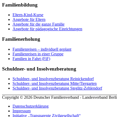
Familienbildung
Eltern-Kind-Kurse
Angebote für Eltern
Angebote für die ganze Familie
Angebote für pädagogische Einrichtungen
Familienerholung
Familienreisen – individuell geplant
Familienreisen in einer Gruppe
Familien in Fahrt (FiF)
Schuldner- und Insolvenzberatung
Schuldner- und Insolvenzberatung Reinickendorf
Schuldner- und Insolvenzberatung Mitte/Tiergarten
Schuldner- und Insolvenzberatung Steglitz-Zehlendorf
Copyright © 2026 Deutscher Familienverband - Landesverband Berli
Datenschutzerklärung
Impressum
Initiative „Transparente Zivilgesellschaft“