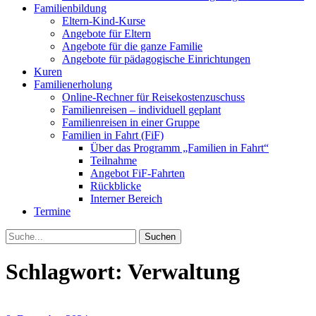
Familienbildung
Eltern-Kind-Kurse
Angebote für Eltern
Angebote für die ganze Familie
Angebote für pädagogische Einrichtungen
Kuren
Familienerholung
Online-Rechner für Reisekostenzuschuss
Familienreisen – individuell geplant
Familienreisen in einer Gruppe
Familien in Fahrt (FiF)
Über das Programm „Familien in Fahrt“
Teilnahme
Angebot FiF-Fahrten
Rückblicke
Interner Bereich
Termine
Suche
Schlagwort:
Verwaltung