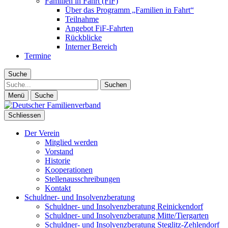
Familien in Fahrt (FiF)
Über das Programm „Familien in Fahrt“
Teilnahme
Angebot FiF-Fahrten
Rückblicke
Interner Bereich
Termine
Suche
Suche
Menü
Suche
Schliessen
Der Verein
Mitglied werden
Vorstand
Historie
Kooperationen
Stellenausschreibungen
Kontakt
Schuldner- und Insolvenzberatung
Schuldner- und Insolvenzberatung Reinickendorf
Schuldner- und Insolvenzberatung Mitte/Tiergarten
Schuldner- und Insolvenzberatung Steglitz-Zehlendorf