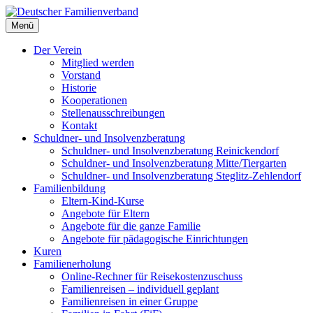
Deutscher Familienverband
Menü
Landesverband Berlin
Der Verein
Mitglied werden
Vorstand
Historie
Kooperationen
Stellenausschreibungen
Kontakt
Schuldner- und Insolvenzberatung
Schuldner- und Insolvenzberatung Reinickendorf
Schuldner- und Insolvenzberatung Mitte/Tiergarten
Schuldner- und Insolvenzberatung Steglitz-Zehlendorf
Familienbildung
Eltern-Kind-Kurse
Angebote für Eltern
Angebote für die ganze Familie
Angebote für pädagogische Einrichtungen
Kuren
Familienerholung
Online-Rechner für Reisekostenzuschuss
Familienreisen – individuell geplant
Familienreisen in einer Gruppe