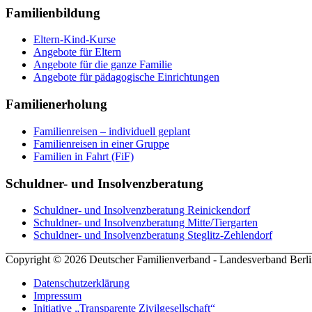
Familienbildung
Eltern-Kind-Kurse
Angebote für Eltern
Angebote für die ganze Familie
Angebote für pädagogische Einrichtungen
Familienerholung
Familienreisen – individuell geplant
Familienreisen in einer Gruppe
Familien in Fahrt (FiF)
Schuldner- und Insolvenzberatung
Schuldner- und Insolvenzberatung Reinickendorf
Schuldner- und Insolvenzberatung Mitte/Tiergarten
Schuldner- und Insolvenzberatung Steglitz-Zehlendorf
Copyright © 2026 Deutscher Familienverband - Landesverband Berli
Datenschutzerklärung
Impressum
Initiative „Transparente Zivilgesellschaft“