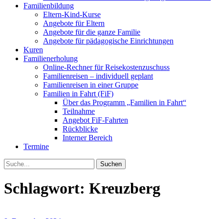
Familienbildung
Eltern-Kind-Kurse
Angebote für Eltern
Angebote für die ganze Familie
Angebote für pädagogische Einrichtungen
Kuren
Familienerholung
Online-Rechner für Reisekostenzuschuss
Familienreisen – individuell geplant
Familienreisen in einer Gruppe
Familien in Fahrt (FiF)
Über das Programm „Familien in Fahrt“
Teilnahme
Angebot FiF-Fahrten
Rückblicke
Interner Bereich
Termine
Suche
Schlagwort:
Kreuzberg