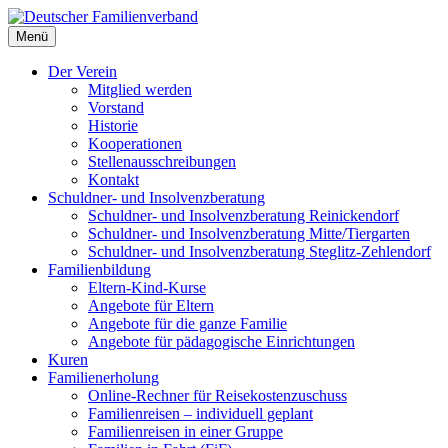
Deutscher Familienverband
Menü
Landesverband Berlin
Der Verein
Mitglied werden
Vorstand
Historie
Kooperationen
Stellenausschreibungen
Kontakt
Schuldner- und Insolvenzberatung
Schuldner- und Insolvenzberatung Reinickendorf
Schuldner- und Insolvenzberatung Mitte/Tiergarten
Schuldner- und Insolvenzberatung Steglitz-Zehlendorf
Familienbildung
Eltern-Kind-Kurse
Angebote für Eltern
Angebote für die ganze Familie
Angebote für pädagogische Einrichtungen
Kuren
Familienerholung
Online-Rechner für Reisekostenzuschuss
Familienreisen – individuell geplant
Familienreisen in einer Gruppe