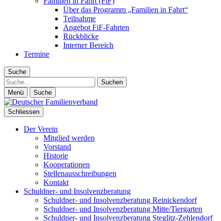
Familien in Fahrt (FiF)
Über das Programm „Familien in Fahrt“
Teilnahme
Angebot FiF-Fahrten
Rückblicke
Interner Bereich
Termine
Suche
Suche
Menü
Suche
Schliessen
Der Verein
Mitglied werden
Vorstand
Historie
Kooperationen
Stellenausschreibungen
Kontakt
Schuldner- und Insolvenzberatung
Schuldner- und Insolvenzberatung Reinickendorf
Schuldner- und Insolvenzberatung Mitte/Tiergarten
Schuldner- und Insolvenzberatung Steglitz-Zehlendorf