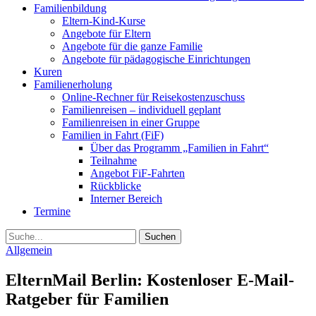
Familienbildung
Eltern-Kind-Kurse
Angebote für Eltern
Angebote für die ganze Familie
Angebote für pädagogische Einrichtungen
Kuren
Familienerholung
Online-Rechner für Reisekostenzuschuss
Familienreisen – individuell geplant
Familienreisen in einer Gruppe
Familien in Fahrt (FiF)
Über das Programm „Familien in Fahrt“
Teilnahme
Angebot FiF-Fahrten
Rückblicke
Interner Bereich
Termine
Suche
Allgemein
ElternMail Berlin: Kostenloser E-Mail-
Ratgeber für Familien