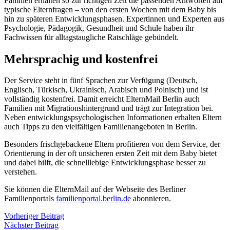
Familien erhalten so zur richtigen Zeit die passenden Antworten auf
typische Elternfragen – von den ersten Wochen mit dem Baby bis
hin zu späteren Entwicklungsphasen. Expertinnen und Experten aus
Psychologie, Pädagogik, Gesundheit und Schule haben ihr
Fachwissen für alltagstaugliche Ratschläge gebündelt.
Mehrsprachig und kostenfrei
Der Service steht in fünf Sprachen zur Verfügung (Deutsch,
Englisch, Türkisch, Ukrainisch, Arabisch und Polnisch) und ist
vollständig kostenfrei. Damit erreicht ElternMail Berlin auch
Familien mit Migrationshintergrund und trägt zur Integration bei.
Neben entwicklungspsychologischen Informationen erhalten Eltern
auch Tipps zu den vielfältigen Familienangeboten in Berlin.
Besonders frischgebackene Eltern profitieren von dem Service, der
Orientierung in der oft unsicheren ersten Zeit mit dem Baby bietet
und dabei hilft, die schnelllebige Entwicklungsphase besser zu
verstehen.
Sie können die ElternMail auf der Webseite des Berliner
Familienportals
familienportal.berlin.de
abonnieren.
Beitragsnavigation
Vorheriger
Vorheriger Beitrag
Nächster
Beitrag
Nächster Beitrag