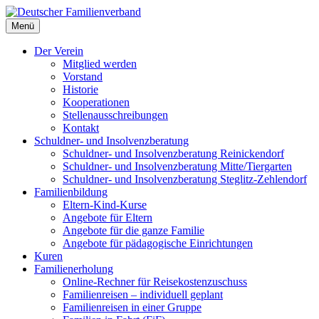
Deutscher Familienverband
Menü
Landesverband Berlin
Der Verein
Mitglied werden
Vorstand
Historie
Kooperationen
Stellenausschreibungen
Kontakt
Schuldner- und Insolvenzberatung
Schuldner- und Insolvenzberatung Reinickendorf
Schuldner- und Insolvenzberatung Mitte/Tiergarten
Schuldner- und Insolvenzberatung Steglitz-Zehlendorf
Familienbildung
Eltern-Kind-Kurse
Angebote für Eltern
Angebote für die ganze Familie
Angebote für pädagogische Einrichtungen
Kuren
Familienerholung
Online-Rechner für Reisekostenzuschuss
Familienreisen – individuell geplant
Familienreisen in einer Gruppe