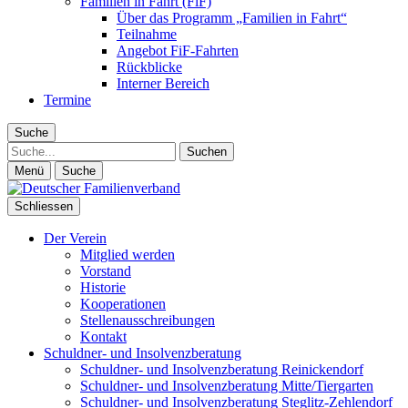
Familien in Fahrt (FiF)
Über das Programm „Familien in Fahrt“
Teilnahme
Angebot FiF-Fahrten
Rückblicke
Interner Bereich
Termine
Suche
Suche
Menü
Suche
Schliessen
Der Verein
Mitglied werden
Vorstand
Historie
Kooperationen
Stellenausschreibungen
Kontakt
Schuldner- und Insolvenzberatung
Schuldner- und Insolvenzberatung Reinickendorf
Schuldner- und Insolvenzberatung Mitte/Tiergarten
Schuldner- und Insolvenzberatung Steglitz-Zehlendorf