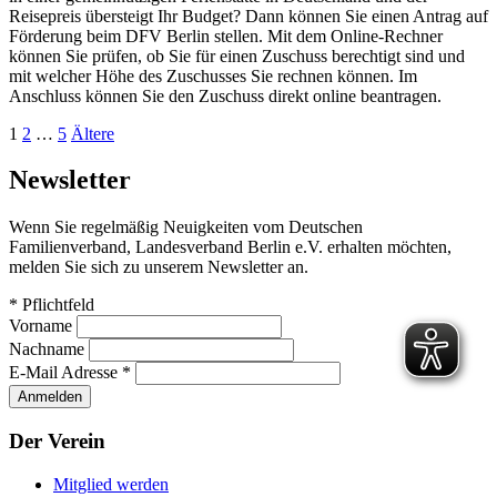
Reisepreis übersteigt Ihr Budget? Dann können Sie einen Antrag auf
Förderung beim DFV Berlin stellen. Mit dem Online-Rechner
können Sie prüfen, ob Sie für einen Zuschuss berechtigt sind und
mit welcher Höhe des Zuschusses Sie rechnen können. Im
Anschluss können Sie den Zuschuss direkt online beantragen.
Seitennummerierung
Seite
Seite
Seite
Ältere
1
2
…
5
Ältere
Beiträge
der
Newsletter
Beiträge
Wenn Sie regelmäßig Neuigkeiten vom Deutschen
Familienverband, Landesverband Berlin e.V. erhalten möchten,
melden Sie sich zu unserem Newsletter an.
*
Pflichtfeld
Vorname
Nachname
E-Mail Adresse
*
Der Verein
Mitglied werden