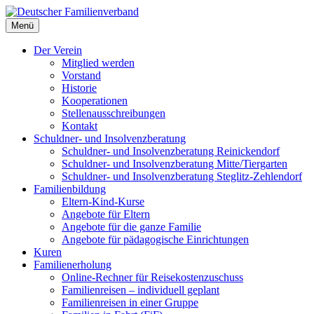
Deutscher Familienverband
Menü
Landesverband Berlin
Der Verein
Mitglied werden
Vorstand
Historie
Kooperationen
Stellenausschreibungen
Kontakt
Schuldner- und Insolvenzberatung
Schuldner- und Insolvenzberatung Reinickendorf
Schuldner- und Insolvenzberatung Mitte/Tiergarten
Schuldner- und Insolvenzberatung Steglitz-Zehlendorf
Familienbildung
Eltern-Kind-Kurse
Angebote für Eltern
Angebote für die ganze Familie
Angebote für pädagogische Einrichtungen
Kuren
Familienerholung
Online-Rechner für Reisekostenzuschuss
Familienreisen – individuell geplant
Familienreisen in einer Gruppe