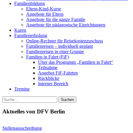
Familienbildung
Eltern-Kind-Kurse
Angebote für Eltern
Angebote für die ganze Familie
Angebote für pädagogische Einrichtungen
Kuren
Familienerholung
Online-Rechner für Reisekostenzuschuss
Familienreisen – individuell geplant
Familienreisen in einer Gruppe
Familien in Fahrt (FiF)
Über das Programm „Familien in Fahrt“
Teilnahme
Angebot FiF-Fahrten
Rückblicke
Interner Bereich
Termine
Suche
Aktuelles von DFV Berlin
Stellenausschreibung