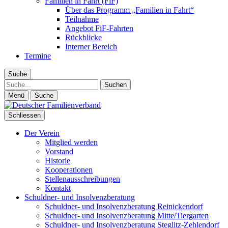
Familien in Fahrt (FiF)
Über das Programm „Familien in Fahrt“
Teilnahme
Angebot FiF-Fahrten
Rückblicke
Interner Bereich
Termine
Suche
Suche
Menü
Suche
Schliessen
Der Verein
Mitglied werden
Vorstand
Historie
Kooperationen
Stellenausschreibungen
Kontakt
Schuldner- und Insolvenzberatung
Schuldner- und Insolvenzberatung Reinickendorf
Schuldner- und Insolvenzberatung Mitte/Tiergarten
Schuldner- und Insolvenzberatung Steglitz-Zehlendorf