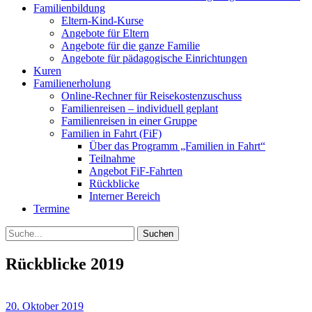
Familienbildung
Eltern-Kind-Kurse
Angebote für Eltern
Angebote für die ganze Familie
Angebote für pädagogische Einrichtungen
Kuren
Familienerholung
Online-Rechner für Reisekostenzuschuss
Familienreisen – individuell geplant
Familienreisen in einer Gruppe
Familien in Fahrt (FiF)
Über das Programm „Familien in Fahrt“
Teilnahme
Angebot FiF-Fahrten
Rückblicke
Interner Bereich
Termine
Suche
Rückblicke 2019
20. Oktober 2019