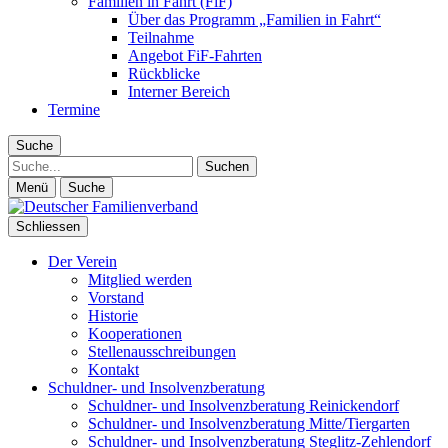
Familien in Fahrt (FiF)
Über das Programm „Familien in Fahrt“
Teilnahme
Angebot FiF-Fahrten
Rückblicke
Interner Bereich
Termine
Suche
Suche
Menü
Suche
Schliessen
Der Verein
Mitglied werden
Vorstand
Historie
Kooperationen
Stellenausschreibungen
Kontakt
Schuldner- und Insolvenzberatung
Schuldner- und Insolvenzberatung Reinickendorf
Schuldner- und Insolvenzberatung Mitte/Tiergarten
Schuldner- und Insolvenzberatung Steglitz-Zehlendorf