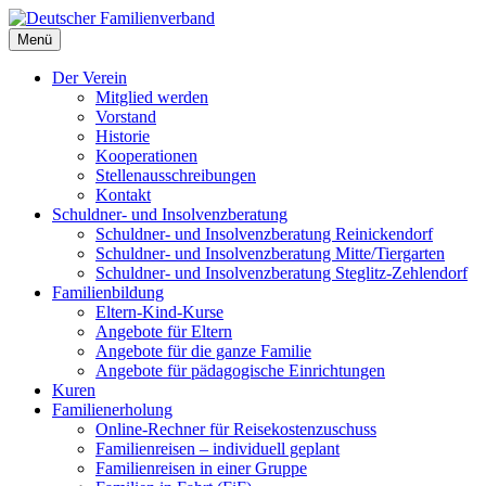
Deutscher Familienverband
Menü
Landesverband Berlin
Der Verein
Mitglied werden
Vorstand
Historie
Kooperationen
Stellenausschreibungen
Kontakt
Schuldner- und Insolvenzberatung
Schuldner- und Insolvenzberatung Reinickendorf
Schuldner- und Insolvenzberatung Mitte/Tiergarten
Schuldner- und Insolvenzberatung Steglitz-Zehlendorf
Familienbildung
Eltern-Kind-Kurse
Angebote für Eltern
Angebote für die ganze Familie
Angebote für pädagogische Einrichtungen
Kuren
Familienerholung
Online-Rechner für Reisekostenzuschuss
Familienreisen – individuell geplant
Familienreisen in einer Gruppe