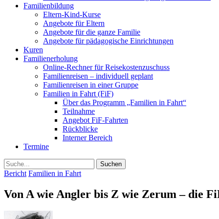
Familienbildung
Eltern-Kind-Kurse
Angebote für Eltern
Angebote für die ganze Familie
Angebote für pädagogische Einrichtungen
Kuren
Familienerholung
Online-Rechner für Reisekostenzuschuss
Familienreisen – individuell geplant
Familienreisen in einer Gruppe
Familien in Fahrt (FiF)
Über das Programm „Familien in Fahrt“
Teilnahme
Angebot FiF-Fahrten
Rückblicke
Interner Bereich
Termine
Suche
Bericht
Familien in Fahrt
Von A wie Angler bis Z wie Zerum – die 