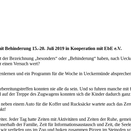
it Behinderung 15.-20. Juli 2019 in Kooperation mit EbE e.V.
 mit der Bezeichnung „besonders“ oder „Behinderung“ haben, nach Uec
r einen Versuch wert?
kennenlernen und ein Programm für die Woche in Ueckermünde abspreche
orbereitungstreffen konnten nie alle da sein. Und so fuhren manche m
 auf der Treppe des Zugwagens konnten sich die Kinder dadurch ganz
neben einem Auto für die Koffer und Rucksäcke wartete auch das Zeru
akt!
iter. Jeder Tag hatte Zeiten mit Aktivitäten und Zeiten der Ruhe, gem
nerhalb der Familie, Zeit für Informationsaustausch und Zeit, die See
wir verliefen uns im Zoo und buken zusammen Pizzen im Steinofen von