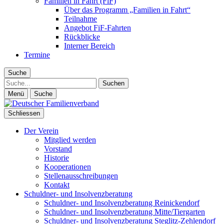
Familien in Fahrt (FiF)
Über das Programm „Familien in Fahrt“
Teilnahme
Angebot FiF-Fahrten
Rückblicke
Interner Bereich
Termine
Suche
Suche
Menü
Suche
Schliessen
Der Verein
Mitglied werden
Vorstand
Historie
Kooperationen
Stellenausschreibungen
Kontakt
Schuldner- und Insolvenzberatung
Schuldner- und Insolvenzberatung Reinickendorf
Schuldner- und Insolvenzberatung Mitte/Tiergarten
Schuldner- und Insolvenzberatung Steglitz-Zehlendorf