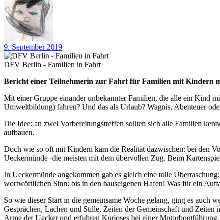
9. September 2019
DFV Berlin - Familien in Fahrt
Bericht einer Teilnehmerin zur Fahrt für Familien mit Kindern m
Mit einer Gruppe einander unbekannter Familien, die alle ein Kind
Umweltbildung) fahren? Und das als Urlaub? Wagnis, Abenteuer ode
Die Idee: an zwei Vorbereitungstreffen sollten sich alle Familien 
aufbauen.
Doch wie so oft mit Kindern kam die Realität dazwischen: bei den V
Ueckermünde -die meisten mit dem übervollen Zug. Beim Kartenspiel
In Ueckermünde angekommen gab es gleich eine tolle Überraschung: 
wortwörtlichen Sinn: bis in den hauseigenen Hafen! Was für ein Auft
So wie dieser Start in die gemeinsame Woche gelang, ging es auch we
Gesprächen, Lachen und Stille, Zeiten der Gemeinschaft und Zeiten in
Arme der Uecker und erfuhren Kurioses bei einer Motorbootführung, 