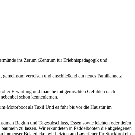
kermünde ins Zerum (Zentrum für Erlebnispädagogik und
n, gemeinsam verreisen und anschließend ein neues Familiennetz
it froher Erwartung und manche mit gemischten Gefühlen nach
 nebenbei schon kennenlernen.
m-Motorboot als Taxi! Und es fuhr bis vor die Haustür im
einsamen Beginn und Tagesabschluss, Essen sowie leichten oder tiefen
le baumeln zu lassen. Wir erkundeten in Paddelbooten die abgelegenen
 immenser Belagdicke, wir heizten am Lagerfeuer für Stockbrot ein,