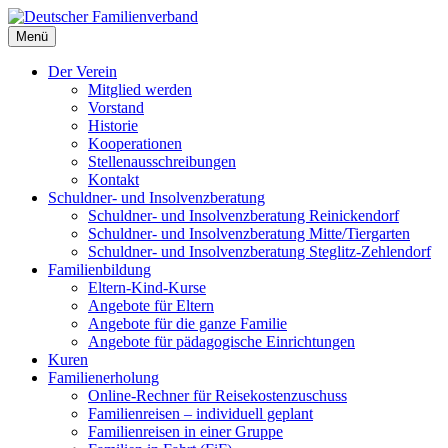
Deutscher Familienverband
Menü
Landesverband Berlin
Der Verein
Mitglied werden
Vorstand
Historie
Kooperationen
Stellenausschreibungen
Kontakt
Schuldner- und Insolvenzberatung
Schuldner- und Insolvenzberatung Reinickendorf
Schuldner- und Insolvenzberatung Mitte/Tiergarten
Schuldner- und Insolvenzberatung Steglitz-Zehlendorf
Familienbildung
Eltern-Kind-Kurse
Angebote für Eltern
Angebote für die ganze Familie
Angebote für pädagogische Einrichtungen
Kuren
Familienerholung
Online-Rechner für Reisekostenzuschuss
Familienreisen – individuell geplant
Familienreisen in einer Gruppe