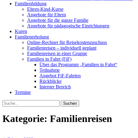
Familienbildung
Eltern-Kind-Kurse
Angebote für Eltern
Angebote für die ganze Familie
Angebote für pädagogische Einrichtungen
Kuren
Familienerholung
Online-Rechner für Reisekostenzuschuss
Familienreisen – individuell geplant
Familienreisen in einer Gruppe
Familien in Fahrt (FiF)
Über das Programm „Familien in Fahrt“
Teilnahme
Angebot FiF-Fahrten
Rückblicke
Interner Bereich
Termine
Suche
Kategorie:
Familienreisen