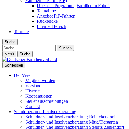
Familien in Fahrt (FiF)
Über das Programm „Familien in Fahrt“
Teilnahme
Angebot FiF-Fahrten
Rückblicke
Interner Bereich
Termine
Suche
Suche
Menü
Suche
Schliessen
Der Verein
Mitglied werden
Vorstand
Historie
Kooperationen
Stellenausschreibungen
Kontakt
Schuldner- und Insolvenzberatung
Schuldner- und Insolvenzberatung Reinickendorf
Schuldner- und Insolvenzberatung Mitte/Tiergarten
Schuldner- und Insolvenzberatung Steglitz-Zehlendorf