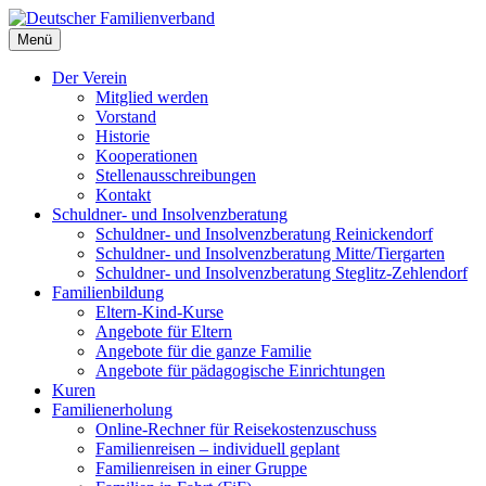
Deutscher Familienverband
Menü
Landesverband Berlin
Der Verein
Mitglied werden
Vorstand
Historie
Kooperationen
Stellenausschreibungen
Kontakt
Schuldner- und Insolvenzberatung
Schuldner- und Insolvenzberatung Reinickendorf
Schuldner- und Insolvenzberatung Mitte/Tiergarten
Schuldner- und Insolvenzberatung Steglitz-Zehlendorf
Familienbildung
Eltern-Kind-Kurse
Angebote für Eltern
Angebote für die ganze Familie
Angebote für pädagogische Einrichtungen
Kuren
Familienerholung
Online-Rechner für Reisekostenzuschuss
Familienreisen – individuell geplant
Familienreisen in einer Gruppe