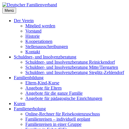
Deutscher Familienverband
Menü
Landesverband Berlin
Der Verein
Mitglied werden
Vorstand
Historie
Kooperationen
Stellenausschreibungen
Kontakt
Schuldner- und Insolvenzberatung
Schuldner- und Insolvenzberatung Reinickendorf
Schuldner- und Insolvenzberatung Mitte/Tiergarten
Schuldner- und Insolvenzberatung Steglitz-Zehlendorf
Familienbildung
Eltern-Kind-Kurse
Angebote für Eltern
Angebote für die ganze Familie
Angebote für pädagogische Einrichtungen
Kuren
Familienerholung
Online-Rechner für Reisekostenzuschuss
Familienreisen – individuell geplant
Familienreisen in einer Gruppe