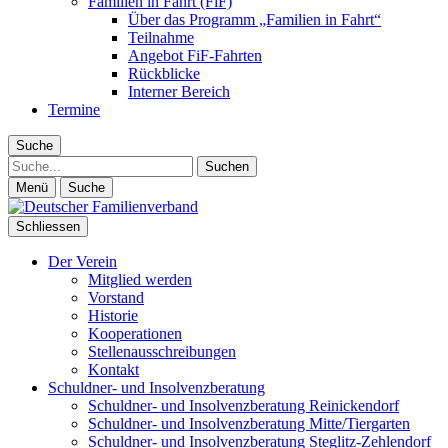
Familien in Fahrt (FiF)
Über das Programm „Familien in Fahrt“
Teilnahme
Angebot FiF-Fahrten
Rückblicke
Interner Bereich
Termine
Suche
Suche
Menü
Suche
Schliessen
Der Verein
Mitglied werden
Vorstand
Historie
Kooperationen
Stellenausschreibungen
Kontakt
Schuldner- und Insolvenzberatung
Schuldner- und Insolvenzberatung Reinickendorf
Schuldner- und Insolvenzberatung Mitte/Tiergarten
Schuldner- und Insolvenzberatung Steglitz-Zehlendorf