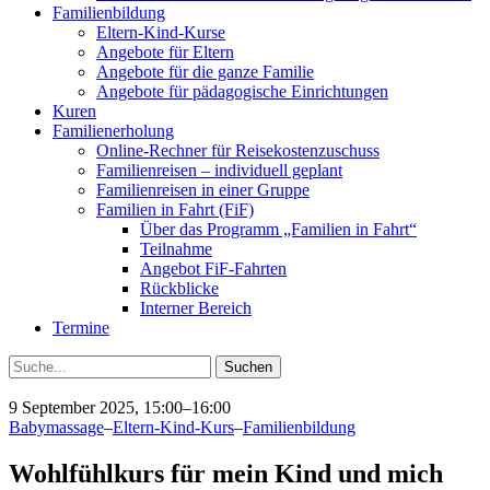
Familienbildung
Eltern-Kind-Kurse
Angebote für Eltern
Angebote für die ganze Familie
Angebote für pädagogische Einrichtungen
Kuren
Familienerholung
Online-Rechner für Reisekostenzuschuss
Familienreisen – individuell geplant
Familienreisen in einer Gruppe
Familien in Fahrt (FiF)
Über das Programm „Familien in Fahrt“
Teilnahme
Angebot FiF-Fahrten
Rückblicke
Interner Bereich
Termine
Suche
9 September 2025, 15:00–16:00
Babymassage
–
Eltern-Kind-Kurs
–
Familienbildung
Wohlfühlkurs für mein Kind und mich