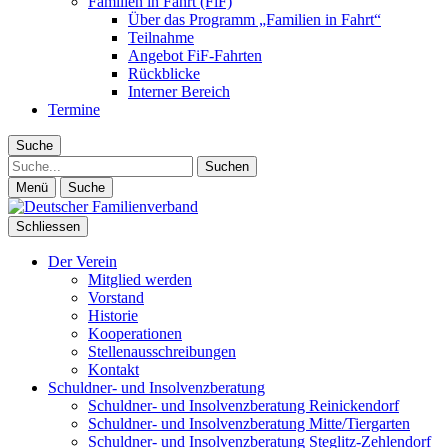
Familien in Fahrt (FiF)
Über das Programm „Familien in Fahrt“
Teilnahme
Angebot FiF-Fahrten
Rückblicke
Interner Bereich
Termine
Suche
Suche
Menü
Suche
Schliessen
Der Verein
Mitglied werden
Vorstand
Historie
Kooperationen
Stellenausschreibungen
Kontakt
Schuldner- und Insolvenzberatung
Schuldner- und Insolvenzberatung Reinickendorf
Schuldner- und Insolvenzberatung Mitte/Tiergarten
Schuldner- und Insolvenzberatung Steglitz-Zehlendorf