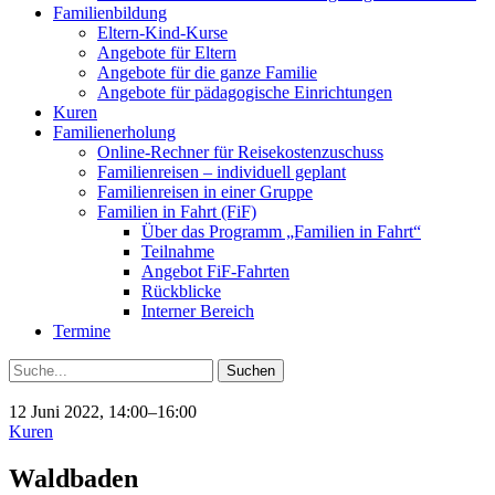
Familienbildung
Eltern-Kind-Kurse
Angebote für Eltern
Angebote für die ganze Familie
Angebote für pädagogische Einrichtungen
Kuren
Familienerholung
Online-Rechner für Reisekostenzuschuss
Familienreisen – individuell geplant
Familienreisen in einer Gruppe
Familien in Fahrt (FiF)
Über das Programm „Familien in Fahrt“
Teilnahme
Angebot FiF-Fahrten
Rückblicke
Interner Bereich
Termine
Suche
12 Juni 2022, 14:00–16:00
Kuren
Waldbaden