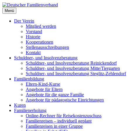
Deutscher Familienverband
Menü
Landesverband Berlin
Der Verein
Mitglied werden
Vorstand
Historie
Kooperationen
Stellenausschreibungen
Kontakt
Schuldner- und Insolvenzberatung
Schuldner- und Insolvenzberatung Reinickendorf
Schuldner- und Insolvenzberatung Mitte/Tiergarten
Schuldner- und Insolvenzberatung Steglitz-Zehlendorf
Familienbildung
Eltern-Kind-Kurse
Angebote für Eltern
Angebote für die ganze Familie
Angebote für pädagogische Einrichtungen
Kuren
Familienerholung
Online-Rechner für Reisekostenzuschuss
Familienreisen – individuell geplant
Familienreisen in einer Gruppe