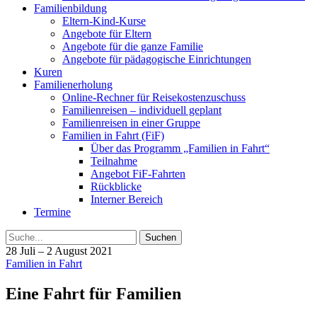
Familienbildung
Eltern-Kind-Kurse
Angebote für Eltern
Angebote für die ganze Familie
Angebote für pädagogische Einrichtungen
Kuren
Familienerholung
Online-Rechner für Reisekostenzuschuss
Familienreisen – individuell geplant
Familienreisen in einer Gruppe
Familien in Fahrt (FiF)
Über das Programm „Familien in Fahrt“
Teilnahme
Angebot FiF-Fahrten
Rückblicke
Interner Bereich
Termine
Suche
28 Juli – 2 August 2021
Familien in Fahrt
Eine Fahrt für Familien