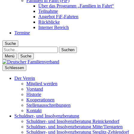
Familien in Fahrt (FiF)
Über das Programm „Familien in Fahrt“
Teilnahme
Angebot FiF-Fahrten
Rückblicke
Interner Bereich
Termine
Suche
Suche
Menü
Suche
Schliessen
Der Verein
Mitglied werden
Vorstand
Historie
Kooperationen
Stellenausschreibungen
Kontakt
Schuldner- und Insolvenzberatung
Schuldner- und Insolvenzberatung Reinickendorf
Schuldner- und Insolvenzberatung Mitte/Tiergarten
Schuldner- und Insolvenzberatung Steglitz-Zehlendorf