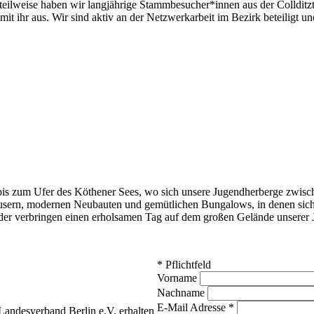
eilweise haben wir langjährige Stammbesucher*innen aus der Collditzt
t ihr aus. Wir sind aktiv an der Netzwerkarbeit im Bezirk beteiligt
is zum Ufer des Köthener Sees, wo sich unsere Jugendherberge zwische
usern, modernen Neubauten und gemütlichen Bungalows, in denen sich 
r verbringen einen erholsamen Tag auf dem großen Gelände unserer 
*
Pflichtfeld
Vorname
Nachname
E-Mail Adresse
*
andesverband Berlin e.V. erhalten