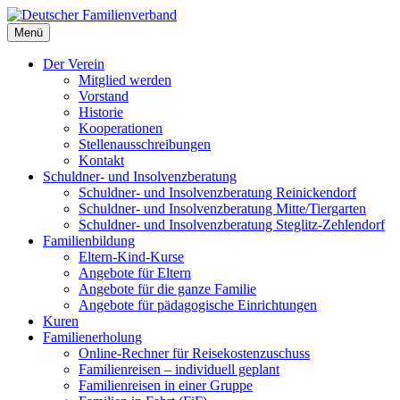
Deutscher Familienverband
Menü
Landesverband Berlin
Der Verein
Mitglied werden
Vorstand
Historie
Kooperationen
Stellenausschreibungen
Kontakt
Schuldner- und Insolvenzberatung
Schuldner- und Insolvenzberatung Reinickendorf
Schuldner- und Insolvenzberatung Mitte/Tiergarten
Schuldner- und Insolvenzberatung Steglitz-Zehlendorf
Familienbildung
Eltern-Kind-Kurse
Angebote für Eltern
Angebote für die ganze Familie
Angebote für pädagogische Einrichtungen
Kuren
Familienerholung
Online-Rechner für Reisekostenzuschuss
Familienreisen – individuell geplant
Familienreisen in einer Gruppe