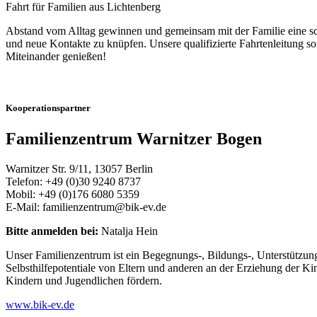
Fahrt für Familien aus Lichtenberg
Abstand vom Alltag gewinnen und gemeinsam mit der Familie eine schö
und neue Kontakte zu knüpfen. Unsere qualifizierte Fahrtenleitung s
Miteinander genießen!
Kooperationspartner
Familienzentrum Warnitzer Bogen
Warnitzer Str. 9/11, 13057 Berlin
Telefon: +49 (0)30 9240 8737
Mobil: +49 (0)176 6080 5359
E-Mail: familienzentrum@bik-ev.de
Bitte anmelden bei:
Natalja Hein
Unser Familienzentrum ist ein Begegnungs-, Bildungs-, Unterstützun
Selbsthilfepotentiale von Eltern und anderen an der Erziehung der K
Kindern und Jugendlichen fördern.
www.bik-ev.de