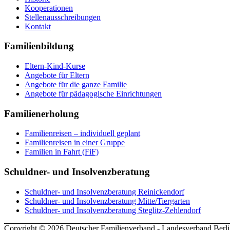
Kooperationen
Stellenausschreibungen
Kontakt
Familienbildung
Eltern-Kind-Kurse
Angebote für Eltern
Angebote für die ganze Familie
Angebote für pädagogische Einrichtungen
Familienerholung
Familienreisen – individuell geplant
Familienreisen in einer Gruppe
Familien in Fahrt (FiF)
Schuldner- und Insolvenzberatung
Schuldner- und Insolvenzberatung Reinickendorf
Schuldner- und Insolvenzberatung Mitte/Tiergarten
Schuldner- und Insolvenzberatung Steglitz-Zehlendorf
Copyright © 2026 Deutscher Familienverband - Landesverband Berli