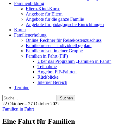
Familienbildung
Eltern-Kind-Kurse
Angebote für Eltern
Angebote für die ganze Familie
Angebote für pädagogische Einrichtungen
Kuren
Familienerholung
Online-Rechner für Reisekostenzuschuss
Familienreisen – individuell geplant
Familienreisen in einer Gruppe
Familien in Fahrt (FiF)
Über das Programm „Familien in Fahrt“
Teilnahme
Angebot FiF-Fahrten
Rückblicke
Interner Bereich
Termine
Suche
22 Oktober – 27 Oktober 2022
Familien in Fahrt
Eine Fahrt für Familien