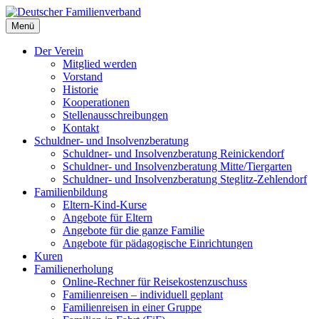
Deutscher Familienverband
Menü
Landesverband Berlin
Der Verein
Mitglied werden
Vorstand
Historie
Kooperationen
Stellenausschreibungen
Kontakt
Schuldner- und Insolvenzberatung
Schuldner- und Insolvenzberatung Reinickendorf
Schuldner- und Insolvenzberatung Mitte/Tiergarten
Schuldner- und Insolvenzberatung Steglitz-Zehlendorf
Familienbildung
Eltern-Kind-Kurse
Angebote für Eltern
Angebote für die ganze Familie
Angebote für pädagogische Einrichtungen
Kuren
Familienerholung
Online-Rechner für Reisekostenzuschuss
Familienreisen – individuell geplant
Familienreisen in einer Gruppe