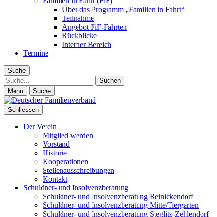
Familien in Fahrt (FiF)
Über das Programm „Familien in Fahrt“
Teilnahme
Angebot FiF-Fahrten
Rückblicke
Interner Bereich
Termine
Suche
Suche
Menü
Suche
Schliessen
Der Verein
Mitglied werden
Vorstand
Historie
Kooperationen
Stellenausschreibungen
Kontakt
Schuldner- und Insolvenzberatung
Schuldner- und Insolvenzberatung Reinickendorf
Schuldner- und Insolvenzberatung Mitte/Tiergarten
Schuldner- und Insolvenzberatung Steglitz-Zehlendorf