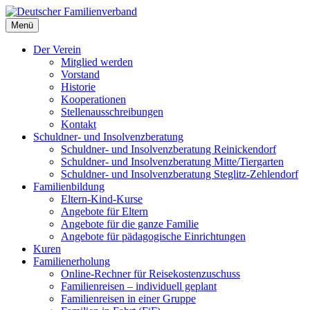
Deutscher Familienverband
Menü
Landesverband Berlin
Der Verein
Mitglied werden
Vorstand
Historie
Kooperationen
Stellenausschreibungen
Kontakt
Schuldner- und Insolvenzberatung
Schuldner- und Insolvenzberatung Reinickendorf
Schuldner- und Insolvenzberatung Mitte/Tiergarten
Schuldner- und Insolvenzberatung Steglitz-Zehlendorf
Familienbildung
Eltern-Kind-Kurse
Angebote für Eltern
Angebote für die ganze Familie
Angebote für pädagogische Einrichtungen
Kuren
Familienerholung
Online-Rechner für Reisekostenzuschuss
Familienreisen – individuell geplant
Familienreisen in einer Gruppe