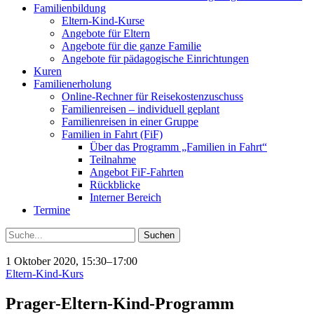
Familienbildung
Eltern-Kind-Kurse
Angebote für Eltern
Angebote für die ganze Familie
Angebote für pädagogische Einrichtungen
Kuren
Familienerholung
Online-Rechner für Reisekostenzuschuss
Familienreisen – individuell geplant
Familienreisen in einer Gruppe
Familien in Fahrt (FiF)
Über das Programm „Familien in Fahrt“
Teilnahme
Angebot FiF-Fahrten
Rückblicke
Interner Bereich
Termine
Suche
1 Oktober 2020, 15:30–17:00
Eltern-Kind-Kurs
Prager-Eltern-Kind-Programm