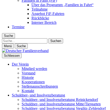
Familien in Fahrt (FiF)
Über das Programm „Familien in Fahrt“
Teilnahme
Angebot FiF-Fahrten
Rückblicke
Interner Bereich
Termine
Suche
Suche
Menü
Suche
Schliessen
Der Verein
Mitglied werden
Vorstand
Historie
Kooperationen
Stellenausschreibungen
Kontakt
Schuldner- und Insolvenzberatung
Schuldner- und Insolvenzberatung Reinickendorf
Schuldner- und Insolvenzberatung Mitte/Tiergarten
Schuldner- und Insolvenzberatung Steglitz-Zehlendorf