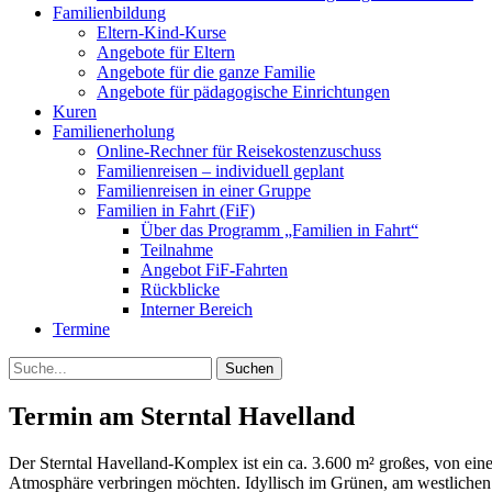
Familienbildung
Eltern-Kind-Kurse
Angebote für Eltern
Angebote für die ganze Familie
Angebote für pädagogische Einrichtungen
Kuren
Familienerholung
Online-Rechner für Reisekostenzuschuss
Familienreisen – individuell geplant
Familienreisen in einer Gruppe
Familien in Fahrt (FiF)
Über das Programm „Familien in Fahrt“
Teilnahme
Angebot FiF-Fahrten
Rückblicke
Interner Bereich
Termine
Suche
Termin am
Sterntal Havelland
Der Sterntal Havelland-Komplex ist ein ca. 3.600 m² großes, von ein
Atmosphäre verbringen möchten. Idyllisch im Grünen, am westlichen