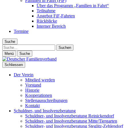
Familien in Fahrt (FiF)
Über das Programm „Familien in Fahrt“
Teilnahme
Angebot FiF-Fahrten
Rückblicke
Interner Bereich
Termine
Suche
Suche
Menü
Suche
Schliessen
Der Verein
Mitglied werden
Vorstand
Historie
Kooperationen
Stellenausschreibungen
Kontakt
Schuldner- und Insolvenzberatung
Schuldner- und Insolvenzberatung Reinickendorf
Schuldner- und Insolvenzberatung Mitte/Tiergarten
Schuldner- und Insolvenzberatung Steglitz-Zehlendorf