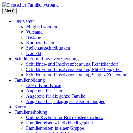
Deutscher Familienverband
Menü
Landesverband Berlin
Der Verein
Mitglied werden
Vorstand
Historie
Kooperationen
Stellenausschreibungen
Kontakt
Schuldner- und Insolvenzberatung
Schuldner- und Insolvenzberatung Reinickendorf
Schuldner- und Insolvenzberatung Mitte/Tiergarten
Schuldner- und Insolvenzberatung Steglitz-Zehlendorf
Familienbildung
Eltern-Kind-Kurse
Angebote für Eltern
Angebote für die ganze Familie
Angebote für pädagogische Einrichtungen
Kuren
Familienerholung
Online-Rechner für Reisekostenzuschuss
Familienreisen – individuell geplant
Familienreisen in einer Gruppe