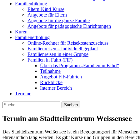
Familienbildung
Eltern-Kind-Kurse
Angebote für Eltern
Angebote für die ganze Familie
Angebote für pädagogische Einrichtungen
Kuren
Familienerholung
Online-Rechner für Reisekostenzuschuss
Familienreisen – individuell geplant
Familienreisen in einer Gruppe
Familien in Fahrt (FiF)
Über das Programm „Familien in Fahrt“
Teilnahme
Angebot FiF-Fahrten
Rückblicke
Interner Bereich
Termine
Suche
Termin am
Stadtteilzentrum Weissensee
Das Stadtteilzentrum Weißensee ist ein Begegnungsort für Menschen a
ehrenamtlich tätig werden. Es gibt Kurse und Gruppen in den Bereich