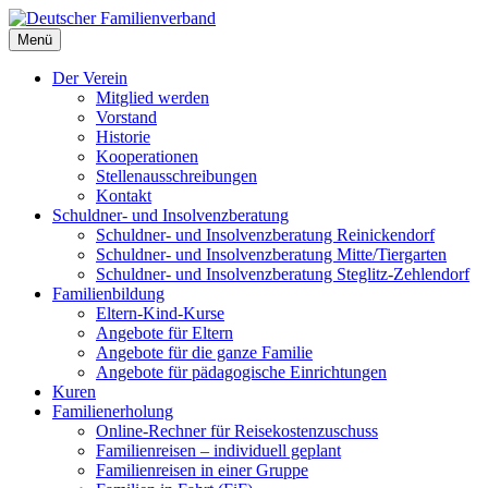
Deutscher Familienverband
Menü
Landesverband Berlin
Der Verein
Mitglied werden
Vorstand
Historie
Kooperationen
Stellenausschreibungen
Kontakt
Schuldner- und Insolvenzberatung
Schuldner- und Insolvenzberatung Reinickendorf
Schuldner- und Insolvenzberatung Mitte/Tiergarten
Schuldner- und Insolvenzberatung Steglitz-Zehlendorf
Familienbildung
Eltern-Kind-Kurse
Angebote für Eltern
Angebote für die ganze Familie
Angebote für pädagogische Einrichtungen
Kuren
Familienerholung
Online-Rechner für Reisekostenzuschuss
Familienreisen – individuell geplant
Familienreisen in einer Gruppe