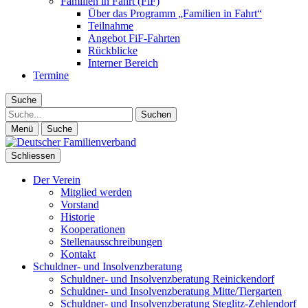
Familien in Fahrt (FiF)
Über das Programm „Familien in Fahrt“
Teilnahme
Angebot FiF-Fahrten
Rückblicke
Interner Bereich
Termine
Suche
Suche
Menü
Suche
Schliessen
Der Verein
Mitglied werden
Vorstand
Historie
Kooperationen
Stellenausschreibungen
Kontakt
Schuldner- und Insolvenzberatung
Schuldner- und Insolvenzberatung Reinickendorf
Schuldner- und Insolvenzberatung Mitte/Tiergarten
Schuldner- und Insolvenzberatung Steglitz-Zehlendorf