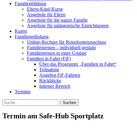
Familienbildung
Eltern-Kind-Kurse
Angebote für Eltern
Angebote für die ganze Familie
Angebote für pädagogische Einrichtungen
Kuren
Familienerholung
Online-Rechner für Reisekostenzuschuss
Familienreisen – individuell geplant
Familienreisen in einer Gruppe
Familien in Fahrt (FiF)
Über das Programm „Familien in Fahrt“
Teilnahme
Angebot FiF-Fahrten
Rückblicke
Interner Bereich
Termine
Suche
Termin am
Safe-Hub Sportplatz