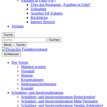
Familien in Fahrt (FiF)
Über das Programm „Familien in Fahrt“
Teilnahme
Angebot FiF-Fahrten
Rückblicke
Interner Bereich
Termine
Suche
Suche
Menü
Suche
Schliessen
Der Verein
Mitglied werden
Vorstand
Historie
Kooperationen
Stellenausschreibungen
Kontakt
Schuldner- und Insolvenzberatung
Schuldner- und Insolvenzberatung Reinickendorf
Schuldner- und Insolvenzberatung Mitte/Tiergarten
Schuldner- und Insolvenzberatung Steglitz-Zehlendorf