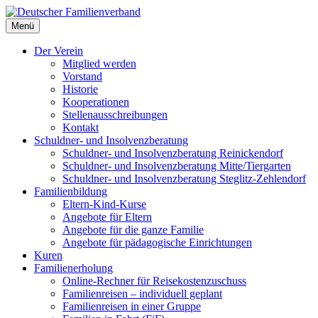
Deutscher Familienverband
Menü
Landesverband Berlin
Der Verein
Mitglied werden
Vorstand
Historie
Kooperationen
Stellenausschreibungen
Kontakt
Schuldner- und Insolvenzberatung
Schuldner- und Insolvenzberatung Reinickendorf
Schuldner- und Insolvenzberatung Mitte/Tiergarten
Schuldner- und Insolvenzberatung Steglitz-Zehlendorf
Familienbildung
Eltern-Kind-Kurse
Angebote für Eltern
Angebote für die ganze Familie
Angebote für pädagogische Einrichtungen
Kuren
Familienerholung
Online-Rechner für Reisekostenzuschuss
Familienreisen – individuell geplant
Familienreisen in einer Gruppe