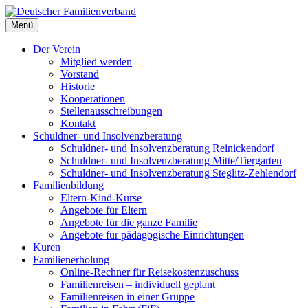
Deutscher Familienverband
Menü
Landesverband Berlin
Der Verein
Mitglied werden
Vorstand
Historie
Kooperationen
Stellenausschreibungen
Kontakt
Schuldner- und Insolvenzberatung
Schuldner- und Insolvenzberatung Reinickendorf
Schuldner- und Insolvenzberatung Mitte/Tiergarten
Schuldner- und Insolvenzberatung Steglitz-Zehlendorf
Familienbildung
Eltern-Kind-Kurse
Angebote für Eltern
Angebote für die ganze Familie
Angebote für pädagogische Einrichtungen
Kuren
Familienerholung
Online-Rechner für Reisekostenzuschuss
Familienreisen – individuell geplant
Familienreisen in einer Gruppe