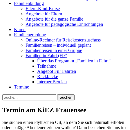
Familienbildung
Eltern-Kind-Kurse
Angebote für Eltern
Angebote für die ganze Familie
Angebote für pädagogische Einrichtungen
Kuren
Familienerholung
Online-Rechner für Reisekostenzuschuss
Familienreisen – individuell geplant
Familienreisen in einer Gruppe
Familien in Fahrt (FiF)
Über das Programm „Familien in Fahrt“
Teilnahme
Angebot FiF-Fahrten
Rückblicke
Interner Bereich
Termine
Suche
Termin am
KiEZ Frauensee
Sie suchen einen idyllischen Ort, an dem Sie sich naturnah erholen
oder spaßige Abenteuer erleben wollen? Dann besuchen Sie uns im