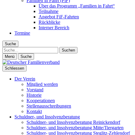
Familien in Fahrt (FiF)
Über das Programm „Familien in Fahrt“
Teilnahme
Angebot FiF-Fahrten
Rückblicke
Interner Bereich
Termine
Suche
Suche
Menü
Suche
Schliessen
Der Verein
Mitglied werden
Vorstand
Historie
Kooperationen
Stellenausschreibungen
Kontakt
Schuldner- und Insolvenzberatung
Schuldner- und Insolvenzberatung Reinickendorf
Schuldner- und Insolvenzberatung Mitte/Tiergarten
Schuldner- und Insolvenzberatung Steglitz-Zehlendorf