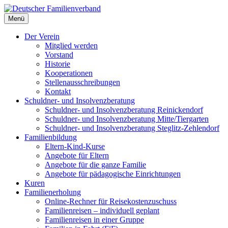
Deutscher Familienverband
Menü
Landesverband Berlin
Der Verein
Mitglied werden
Vorstand
Historie
Kooperationen
Stellenausschreibungen
Kontakt
Schuldner- und Insolvenzberatung
Schuldner- und Insolvenzberatung Reinickendorf
Schuldner- und Insolvenzberatung Mitte/Tiergarten
Schuldner- und Insolvenzberatung Steglitz-Zehlendorf
Familienbildung
Eltern-Kind-Kurse
Angebote für Eltern
Angebote für die ganze Familie
Angebote für pädagogische Einrichtungen
Kuren
Familienerholung
Online-Rechner für Reisekostenzuschuss
Familienreisen – individuell geplant
Familienreisen in einer Gruppe