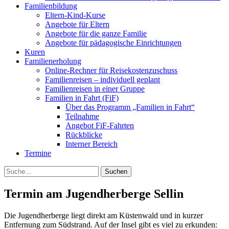
Familienbildung
Eltern-Kind-Kurse
Angebote für Eltern
Angebote für die ganze Familie
Angebote für pädagogische Einrichtungen
Kuren
Familienerholung
Online-Rechner für Reisekostenzuschuss
Familienreisen – individuell geplant
Familienreisen in einer Gruppe
Familien in Fahrt (FiF)
Über das Programm „Familien in Fahrt“
Teilnahme
Angebot FiF-Fahrten
Rückblicke
Interner Bereich
Termine
Suche
Termin am
Jugendherberge Sellin
Die Jugendherberge liegt direkt am Küstenwald und in kurzer
Entfernung zum Südstrand. Auf der Insel gibt es viel zu erkunden: