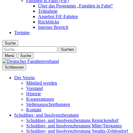
Familien in Fahrt (FiF)
Über das Programm „Familien in Fahrt“
Teilnahme
Angebot FiF-Fahrten
Rückblicke
Interner Bereich
Termine
Suche
Suche
Menü
Suche
Schliessen
Der Verein
Mitglied werden
Vorstand
Historie
Kooperationen
Stellenausschreibungen
Kontakt
Schuldner- und Insolvenzberatung
Schuldner- und Insolvenzberatung Reinickendorf
Schuldner- und Insolvenzberatung Mitte/Tiergarten
Schuldner- und Insolvenzberatung Steglitz-Zehlendorf