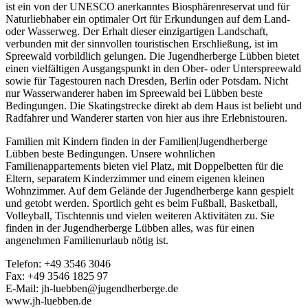
ist ein von der UNESCO anerkanntes Biosphärenreservat und für
Naturliebhaber ein optimaler Ort für Erkundungen auf dem Land-
oder Wasserweg. Der Erhalt dieser einzigartigen Landschaft,
verbunden mit der sinnvollen touristischen Erschließung, ist im
Spreewald vorbildlich gelungen. Die Jugendherberge Lübben bietet
einen vielfältigen Ausgangspunkt in den Ober- oder Unterspreewald
sowie für Tagestouren nach Dresden, Berlin oder Potsdam. Nicht
nur Wasserwanderer haben im Spreewald bei Lübben beste
Bedingungen. Die Skatingstrecke direkt ab dem Haus ist beliebt und
Radfahrer und Wanderer starten von hier aus ihre Erlebnistouren.
Familien mit Kindern finden in der Familien|Jugendherberge
Lübben beste Bedingungen. Unsere wohnlichen
Familienappartements bieten viel Platz, mit Doppelbetten für die
Eltern, separatem Kinderzimmer und einem eigenen kleinen
Wohnzimmer. Auf dem Gelände der Jugendherberge kann gespielt
und getobt werden. Sportlich geht es beim Fußball, Basketball,
Volleyball, Tischtennis und vielen weiteren Aktivitäten zu. Sie
finden in der Jugendherberge Lübben alles, was für einen
angenehmen Familienurlaub nötig ist.
Telefon: +49 3546 3046
Fax: +49 3546 1825 97
E-Mail: jh-luebben@jugendherberge.de
www.jh-luebben.de