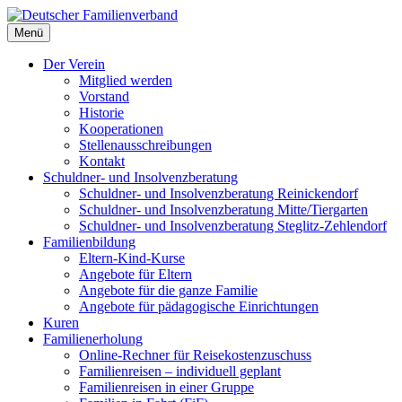
Deutscher Familienverband
Menü
Landesverband Berlin
Der Verein
Mitglied werden
Vorstand
Historie
Kooperationen
Stellenausschreibungen
Kontakt
Schuldner- und Insolvenzberatung
Schuldner- und Insolvenzberatung Reinickendorf
Schuldner- und Insolvenzberatung Mitte/Tiergarten
Schuldner- und Insolvenzberatung Steglitz-Zehlendorf
Familienbildung
Eltern-Kind-Kurse
Angebote für Eltern
Angebote für die ganze Familie
Angebote für pädagogische Einrichtungen
Kuren
Familienerholung
Online-Rechner für Reisekostenzuschuss
Familienreisen – individuell geplant
Familienreisen in einer Gruppe