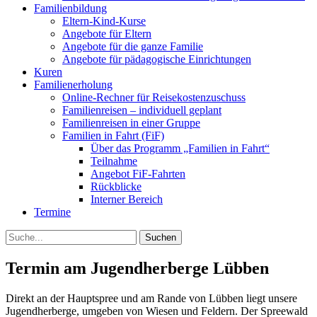
Familienbildung
Eltern-Kind-Kurse
Angebote für Eltern
Angebote für die ganze Familie
Angebote für pädagogische Einrichtungen
Kuren
Familienerholung
Online-Rechner für Reisekostenzuschuss
Familienreisen – individuell geplant
Familienreisen in einer Gruppe
Familien in Fahrt (FiF)
Über das Programm „Familien in Fahrt“
Teilnahme
Angebot FiF-Fahrten
Rückblicke
Interner Bereich
Termine
Suche
Termin am
Jugendherberge Lübben
Direkt an der Hauptspree und am Rande von Lübben liegt unsere
Jugendherberge, umgeben von Wiesen und Feldern. Der Spreewald