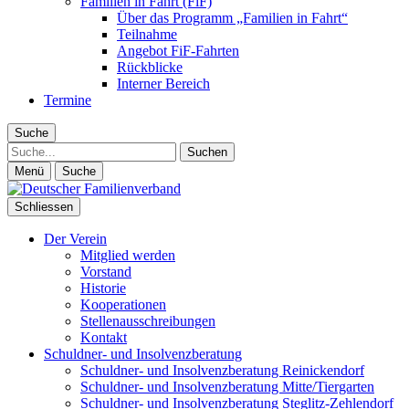
Familien in Fahrt (FiF)
Über das Programm „Familien in Fahrt“
Teilnahme
Angebot FiF-Fahrten
Rückblicke
Interner Bereich
Termine
Suche
Suche
Menü
Suche
Schliessen
Der Verein
Mitglied werden
Vorstand
Historie
Kooperationen
Stellenausschreibungen
Kontakt
Schuldner- und Insolvenzberatung
Schuldner- und Insolvenzberatung Reinickendorf
Schuldner- und Insolvenzberatung Mitte/Tiergarten
Schuldner- und Insolvenzberatung Steglitz-Zehlendorf