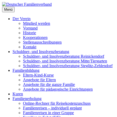
Deutscher Familienverband
Menü
Landesverband Berlin
Der Verein
Mitglied werden
Vorstand
Historie
Kooperationen
Stellenausschreibungen
Kontakt
Schuldner- und Insolvenzberatung
Schuldner- und Insolvenzberatung Reinickendorf
Schuldner- und Insolvenzberatung Mitte/Tiergarten
Schuldner- und Insolvenzberatung Steglitz-Zehlendorf
Familienbildung
Eltern-Kind-Kurse
Angebote für Eltern
Angebote für die ganze Familie
Angebote für pädagogische Einrichtungen
Kuren
Familienerholung
Online-Rechner für Reisekostenzuschuss
Familienreisen – individuell geplant
Familienreisen in einer Gruppe