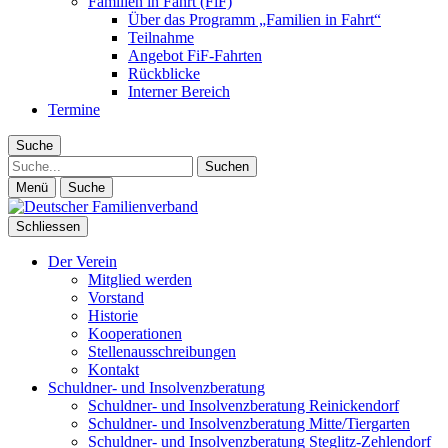
Familien in Fahrt (FiF)
Über das Programm „Familien in Fahrt“
Teilnahme
Angebot FiF-Fahrten
Rückblicke
Interner Bereich
Termine
Suche
Suche
Menü
Suche
Schliessen
Der Verein
Mitglied werden
Vorstand
Historie
Kooperationen
Stellenausschreibungen
Kontakt
Schuldner- und Insolvenzberatung
Schuldner- und Insolvenzberatung Reinickendorf
Schuldner- und Insolvenzberatung Mitte/Tiergarten
Schuldner- und Insolvenzberatung Steglitz-Zehlendorf