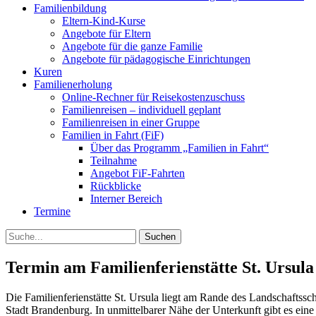
Familienbildung
Eltern-Kind-Kurse
Angebote für Eltern
Angebote für die ganze Familie
Angebote für pädagogische Einrichtungen
Kuren
Familienerholung
Online-Rechner für Reisekostenzuschuss
Familienreisen – individuell geplant
Familienreisen in einer Gruppe
Familien in Fahrt (FiF)
Über das Programm „Familien in Fahrt“
Teilnahme
Angebot FiF-Fahrten
Rückblicke
Interner Bereich
Termine
Suche
Termin am
Familienferienstätte St. Ursula
Die Familienferienstätte St. Ursula liegt am Rande des Landschafts
Stadt Brandenburg. In unmittelbarer Nähe der Unterkunft gibt es eine