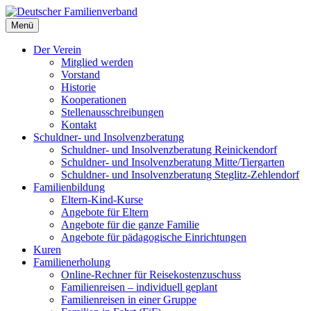
Deutscher Familienverband
Menü
Landesverband Berlin
Der Verein
Mitglied werden
Vorstand
Historie
Kooperationen
Stellenausschreibungen
Kontakt
Schuldner- und Insolvenzberatung
Schuldner- und Insolvenzberatung Reinickendorf
Schuldner- und Insolvenzberatung Mitte/Tiergarten
Schuldner- und Insolvenzberatung Steglitz-Zehlendorf
Familienbildung
Eltern-Kind-Kurse
Angebote für Eltern
Angebote für die ganze Familie
Angebote für pädagogische Einrichtungen
Kuren
Familienerholung
Online-Rechner für Reisekostenzuschuss
Familienreisen – individuell geplant
Familienreisen in einer Gruppe