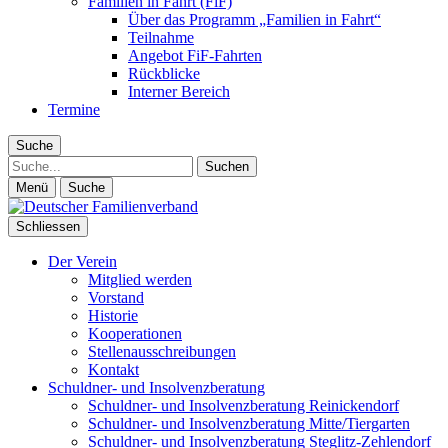
Familien in Fahrt (FiF)
Über das Programm „Familien in Fahrt“
Teilnahme
Angebot FiF-Fahrten
Rückblicke
Interner Bereich
Termine
Suche
Suche
Menü
Suche
Schliessen
Der Verein
Mitglied werden
Vorstand
Historie
Kooperationen
Stellenausschreibungen
Kontakt
Schuldner- und Insolvenzberatung
Schuldner- und Insolvenzberatung Reinickendorf
Schuldner- und Insolvenzberatung Mitte/Tiergarten
Schuldner- und Insolvenzberatung Steglitz-Zehlendorf