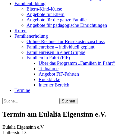
Familienbildung
Eltern-Kind-Kurse
Angebote für Eltern
Angebote für die ganze Familie
Angebote für pädagogische Einrichtungen
Kuren
Familienerholung
Online-Rechner für Reisekostenzuschuss
Familienreisen – individuell geplant
Familienreisen in einer Gruppe
Familien in Fahrt (FiF)
Über das Programm „Familien in Fahrt“
Teilnahme
Angebot FiF-Fahrten
Rückblicke
Interner Bereich
Termine
Suche
Termin am
Eulalia Eigensinn e.V.
Eulalia Eigensinn e.V.
Lutherstr. 13