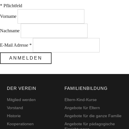
*
Pflichtfeld
Vorname
Nachname
E-Mail Adresse
*
DER VEREIN
FAMILIENBILDUNG
Mitglied werden
Eltern-Kind-Kurse
Vorstand
Angebote für Eltern
Historie
Angebote für die ganze Familie
Kooperationen
Angebote für pädagogische