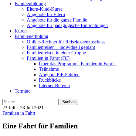
Familienbildung
Eltern-Kind-Kurse
Angebote für Eltern
Angebote für die ganze Familie
Angebote für pädagogische Einrichtungen
Kuren
Familienerholung
Online-Rechner für Reisekostenzuschuss
Familienreisen – individuell geplant
Familienreisen in einer Gruppe
Familien in Fahrt (FiF)
Über das Programm „Familien in Fahrt“
Teilnahme
Angebot FiF-Fahrten
Rückblicke
Interner Bereich
Termine
Suche
23 Juli – 28 Juli 2021
Familien in Fahrt
Eine Fahrt für Familien