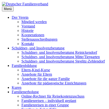
Deutscher Familienverband
Menü
Landesverband Berlin
Der Verein
Mitglied werden
Vorstand
Historie
Kooperationen
Stellenausschreibungen
Kontakt
Schuldner- und Insolvenzberatung
Schuldner- und Insolvenzberatung Reinickendorf
Schuldner- und Insolvenzberatung Mitte/Tiergarten
Schuldner- und Insolvenzberatung Steglitz-Zehlendorf
Familienbildung
Eltern-Kind-Kurse
Angebote für Eltern
Angebote für die ganze Familie
Angebote für pädagogische Einrichtungen
Kuren
Familienerholung
Online-Rechner für Reisekostenzuschuss
Familienreisen – individuell geplant
Familienreisen in einer Gruppe