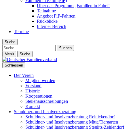
Familien in Fahrt (FiF)
Über das Programm „Familien in Fahrt“
Teilnahme
Angebot FiF-Fahrten
Rückblicke
Interner Bereich
Termine
Suche
Suche
Menü
Suche
Schliessen
Der Verein
Mitglied werden
Vorstand
Historie
Kooperationen
Stellenausschreibungen
Kontakt
Schuldner- und Insolvenzberatung
Schuldner- und Insolvenzberatung Reinickendorf
Schuldner- und Insolvenzberatung Mitte/Tiergarten
Schuldner- und Insolvenzberatung Steglitz-Zehlendorf