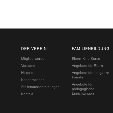
DER VEREIN
FAMILIENBILDUNG
Mitglied werden
Eltern-Kind-Kurse
Vorstand
Angebote für Eltern
Historie
Angebote für die ganze
Familie
Kooperationen
Angebote für
Stellenausschreibungen
pädagogische
Einrichtungen
Kontakt