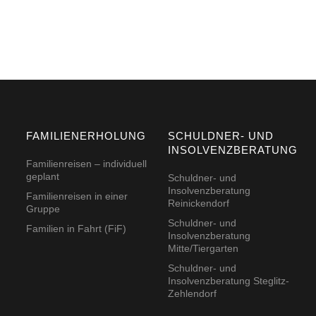
FAMILIENERHOLUNG
SCHULDNER- UND
INSOLVENZBERATUNG
Familienreisen – individuell
geplant
Schuldner- und
Insolvenzberatung
Familienreisen in einer
Reinickendorf
Gruppe
Schuldner- und
Familien in Fahrt (FiF)
Insolvenzberatung
Mitte/Tiergarten
Schuldner- und
Insolvenzberatung Steglitz-
Zehlendorf