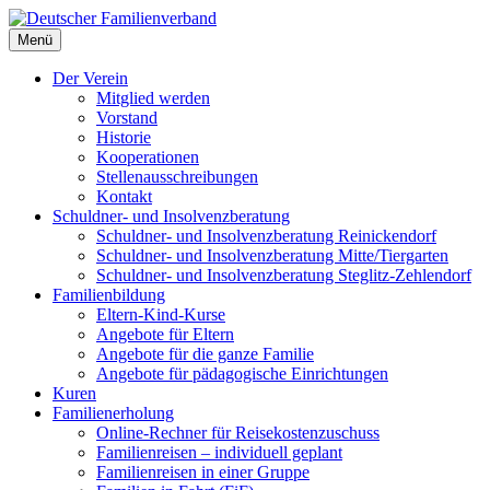
Deutscher Familienverband
Menü
Landesverband Berlin
Der Verein
Mitglied werden
Vorstand
Historie
Kooperationen
Stellenausschreibungen
Kontakt
Schuldner- und Insolvenzberatung
Schuldner- und Insolvenzberatung Reinickendorf
Schuldner- und Insolvenzberatung Mitte/Tiergarten
Schuldner- und Insolvenzberatung Steglitz-Zehlendorf
Familienbildung
Eltern-Kind-Kurse
Angebote für Eltern
Angebote für die ganze Familie
Angebote für pädagogische Einrichtungen
Kuren
Familienerholung
Online-Rechner für Reisekostenzuschuss
Familienreisen – individuell geplant
Familienreisen in einer Gruppe