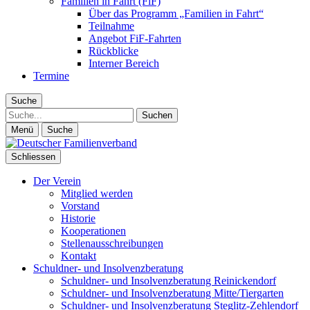
Familien in Fahrt (FiF)
Über das Programm „Familien in Fahrt“
Teilnahme
Angebot FiF-Fahrten
Rückblicke
Interner Bereich
Termine
Suche
Suche
Menü
Suche
Schliessen
Der Verein
Mitglied werden
Vorstand
Historie
Kooperationen
Stellenausschreibungen
Kontakt
Schuldner- und Insolvenzberatung
Schuldner- und Insolvenzberatung Reinickendorf
Schuldner- und Insolvenzberatung Mitte/Tiergarten
Schuldner- und Insolvenzberatung Steglitz-Zehlendorf