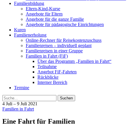
Familienbildung
Eltern-Kind-Kurse
Angebote für Eltern
Angebote für die ganze Familie
Angebote für pädagogische Einrichtungen
Kuren
Familienerholung
Online-Rechner für Reisekostenzuschuss
Familienreisen – individuell geplant
Familienreisen in einer Gruppe
Familien in Fahrt (FiF)
Über das Programm „Familien in Fahrt“
Teilnahme
Angebot FiF-Fahrten
Rückblicke
Interner Bereich
Termine
Suche
4 Juli – 9 Juli 2021
Familien in Fahrt
Eine Fahrt für Familien