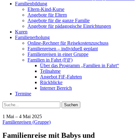
Familienbildung
Eltern-Kind-Kurse
Angebote für Eltern
Angebote für die ganze Familie
Angebote für pädagogische Einrichtungen
Kuren
Familienerholung
Online-Rechner für Reisekostenzuschuss
Familienreisen – individuell geplant
Familienreisen in einer Gruppe
Familien in Fahrt (FiF)
Über das Programm „Familien in Fahrt“
Teilnahme
Angebot FiF-Fahrten
Rückblicke
Interner Bereich
Termine
Suche
1 Mai – 4 Mai 2025
Familienreisen (Gruppe)
Familienreise mit Babys und