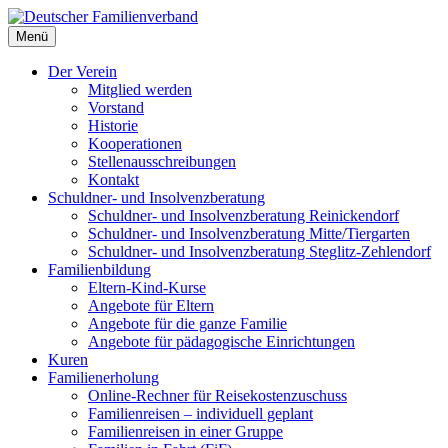
Deutscher Familienverband
Menü
Landesverband Berlin
Der Verein
Mitglied werden
Vorstand
Historie
Kooperationen
Stellenausschreibungen
Kontakt
Schuldner- und Insolvenzberatung
Schuldner- und Insolvenzberatung Reinickendorf
Schuldner- und Insolvenzberatung Mitte/Tiergarten
Schuldner- und Insolvenzberatung Steglitz-Zehlendorf
Familienbildung
Eltern-Kind-Kurse
Angebote für Eltern
Angebote für die ganze Familie
Angebote für pädagogische Einrichtungen
Kuren
Familienerholung
Online-Rechner für Reisekostenzuschuss
Familienreisen – individuell geplant
Familienreisen in einer Gruppe