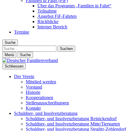
Familien in Fahrt (FiF)
Über das Programm „Familien in Fahrt“
Teilnahme
Angebot FiF-Fahrten
Rückblicke
Interner Bereich
Termine
Suche
Suche
Menü
Suche
Schliessen
Der Verein
Mitglied werden
Vorstand
Historie
Kooperationen
Stellenausschreibungen
Kontakt
Schuldner- und Insolvenzberatung
Schuldner- und Insolvenzberatung Reinickendorf
Schuldner- und Insolvenzberatung Mitte/Tiergarten
Schuldner- und Insolvenzberatung Steglitz-Zehlendorf