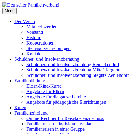
Deutscher Familienverband
Menü
Landesverband Berlin
Der Verein
Mitglied werden
Vorstand
Historie
Kooperationen
Stellenausschreibungen
Kontakt
Schuldner- und Insolvenzberatung
Schuldner- und Insolvenzberatung Reinickendorf
Schuldner- und Insolvenzberatung Mitte/Tiergarten
Schuldner- und Insolvenzberatung Steglitz-Zehlendorf
Familienbildung
Eltern-Kind-Kurse
Angebote für Eltern
Angebote für die ganze Familie
Angebote für pädagogische Einrichtungen
Kuren
Familienerholung
Online-Rechner für Reisekostenzuschuss
Familienreisen – individuell geplant
Familienreisen in einer Gruppe