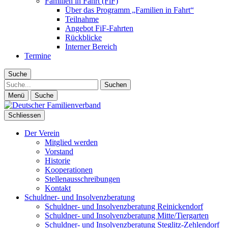
Familien in Fahrt (FiF)
Über das Programm „Familien in Fahrt“
Teilnahme
Angebot FiF-Fahrten
Rückblicke
Interner Bereich
Termine
Suche
Suche
Menü
Suche
Schliessen
Der Verein
Mitglied werden
Vorstand
Historie
Kooperationen
Stellenausschreibungen
Kontakt
Schuldner- und Insolvenzberatung
Schuldner- und Insolvenzberatung Reinickendorf
Schuldner- und Insolvenzberatung Mitte/Tiergarten
Schuldner- und Insolvenzberatung Steglitz-Zehlendorf