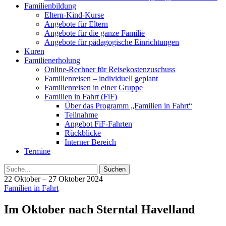
Familienbildung
Eltern-Kind-Kurse
Angebote für Eltern
Angebote für die ganze Familie
Angebote für pädagogische Einrichtungen
Kuren
Familienerholung
Online-Rechner für Reisekostenzuschuss
Familienreisen – individuell geplant
Familienreisen in einer Gruppe
Familien in Fahrt (FiF)
Über das Programm „Familien in Fahrt“
Teilnahme
Angebot FiF-Fahrten
Rückblicke
Interner Bereich
Termine
Suche
22 Oktober – 27 Oktober 2024
Familien in Fahrt
Im Oktober nach Sterntal Havelland