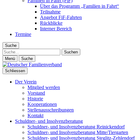
Familien in Fahrt (FiF)
Über das Programm „Familien in Fahrt“
Teilnahme
Angebot FiF-Fahrten
Rückblicke
Interner Bereich
Termine
Suche
Suche
Menü
Suche
Schliessen
Der Verein
Mitglied werden
Vorstand
Historie
Kooperationen
Stellenausschreibungen
Kontakt
Schuldner- und Insolvenzberatung
Schuldner- und Insolvenzberatung Reinickendorf
Schuldner- und Insolvenzberatung Mitte/Tiergarten
Schuldner- und Insolvenzberatung Steglitz-Zehlendorf