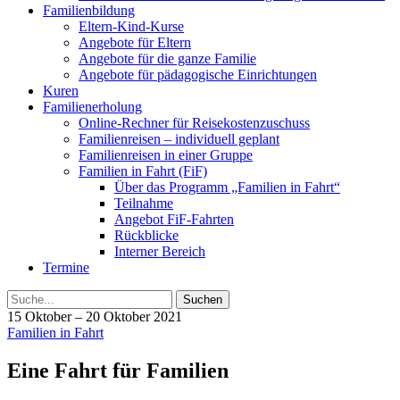
Familienbildung
Eltern-Kind-Kurse
Angebote für Eltern
Angebote für die ganze Familie
Angebote für pädagogische Einrichtungen
Kuren
Familienerholung
Online-Rechner für Reisekostenzuschuss
Familienreisen – individuell geplant
Familienreisen in einer Gruppe
Familien in Fahrt (FiF)
Über das Programm „Familien in Fahrt“
Teilnahme
Angebot FiF-Fahrten
Rückblicke
Interner Bereich
Termine
Suche
15 Oktober – 20 Oktober 2021
Familien in Fahrt
Eine Fahrt für Familien