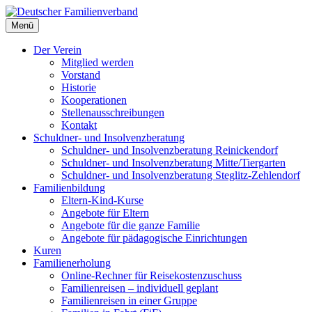
Deutscher Familienverband
Menü
Landesverband Berlin
Der Verein
Mitglied werden
Vorstand
Historie
Kooperationen
Stellenausschreibungen
Kontakt
Schuldner- und Insolvenzberatung
Schuldner- und Insolvenzberatung Reinickendorf
Schuldner- und Insolvenzberatung Mitte/Tiergarten
Schuldner- und Insolvenzberatung Steglitz-Zehlendorf
Familienbildung
Eltern-Kind-Kurse
Angebote für Eltern
Angebote für die ganze Familie
Angebote für pädagogische Einrichtungen
Kuren
Familienerholung
Online-Rechner für Reisekostenzuschuss
Familienreisen – individuell geplant
Familienreisen in einer Gruppe