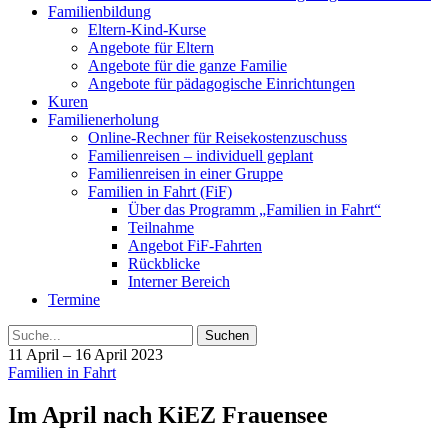
Familienbildung
Eltern-Kind-Kurse
Angebote für Eltern
Angebote für die ganze Familie
Angebote für pädagogische Einrichtungen
Kuren
Familienerholung
Online-Rechner für Reisekostenzuschuss
Familienreisen – individuell geplant
Familienreisen in einer Gruppe
Familien in Fahrt (FiF)
Über das Programm „Familien in Fahrt“
Teilnahme
Angebot FiF-Fahrten
Rückblicke
Interner Bereich
Termine
Suche
11 April – 16 April 2023
Familien in Fahrt
Im April nach KiEZ Frauensee