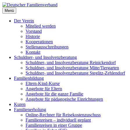
Deutscher Familienverband
Menü
Landesverband Berlin
Der Verein
Mitglied werden
Vorstand
Historie
Kooperationen
Stellenausschreibungen
Kontakt
Schuldner- und Insolvenzberatung
Schuldner- und Insolvenzberatung Reinickendorf
Schuldner- und Insolvenzberatung Mitte/Tiergarten
Schuldner- und Insolvenzberatung Steglitz-Zehlendorf
Familienbildung
Eltern-Kind-Kurse
Angebote für Eltern
Angebote für die ganze Familie
Angebote für pädagogische Einrichtungen
Kuren
Familienerholung
Online-Rechner für Reisekostenzuschuss
Familienreisen – individuell geplant
Familienreisen in einer Gruppe