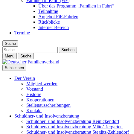
Familien in Fahrt (FiF)
Über das Programm „Familien in Fahrt“
Teilnahme
Angebot FiF-Fahrten
Rückblicke
Interner Bereich
Termine
Suche
Suche
Menü
Suche
Schliessen
Der Verein
Mitglied werden
Vorstand
Historie
Kooperationen
Stellenausschreibungen
Kontakt
Schuldner- und Insolvenzberatung
Schuldner- und Insolvenzberatung Reinickendorf
Schuldner- und Insolvenzberatung Mitte/Tiergarten
Schuldner- und Insolvenzberatung Steglitz-Zehlendorf