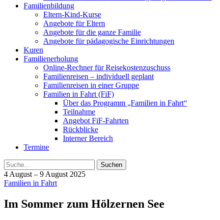
Familienbildung
Eltern-Kind-Kurse
Angebote für Eltern
Angebote für die ganze Familie
Angebote für pädagogische Einrichtungen
Kuren
Familienerholung
Online-Rechner für Reisekostenzuschuss
Familienreisen – individuell geplant
Familienreisen in einer Gruppe
Familien in Fahrt (FiF)
Über das Programm „Familien in Fahrt“
Teilnahme
Angebot FiF-Fahrten
Rückblicke
Interner Bereich
Termine
Suche
4 August – 9 August 2025
Familien in Fahrt
Im Sommer zum Hölzernen See