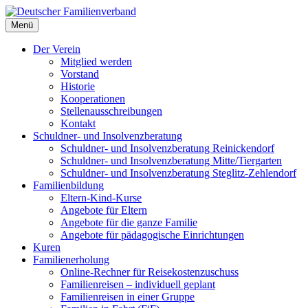
Deutscher Familienverband
Menü
Landesverband Berlin
Der Verein
Mitglied werden
Vorstand
Historie
Kooperationen
Stellenausschreibungen
Kontakt
Schuldner- und Insolvenzberatung
Schuldner- und Insolvenzberatung Reinickendorf
Schuldner- und Insolvenzberatung Mitte/Tiergarten
Schuldner- und Insolvenzberatung Steglitz-Zehlendorf
Familienbildung
Eltern-Kind-Kurse
Angebote für Eltern
Angebote für die ganze Familie
Angebote für pädagogische Einrichtungen
Kuren
Familienerholung
Online-Rechner für Reisekostenzuschuss
Familienreisen – individuell geplant
Familienreisen in einer Gruppe