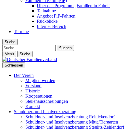
Familien in Fahrt (FiF)
Über das Programm „Familien in Fahrt“
Teilnahme
Angebot FiF-Fahrten
Rückblicke
Interner Bereich
Termine
Suche
Suche
Menü
Suche
Schliessen
Der Verein
Mitglied werden
Vorstand
Historie
Kooperationen
Stellenausschreibungen
Kontakt
Schuldner- und Insolvenzberatung
Schuldner- und Insolvenzberatung Reinickendorf
Schuldner- und Insolvenzberatung Mitte/Tiergarten
Schuldner- und Insolvenzberatung Steglitz-Zehlendorf