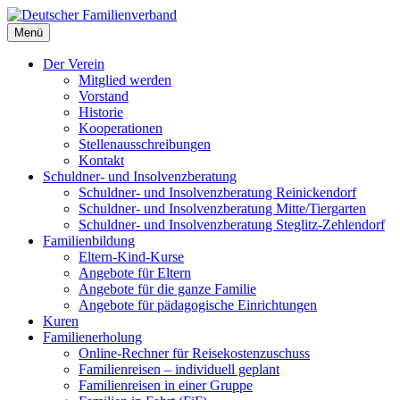
Deutscher Familienverband
Menü
Landesverband Berlin
Der Verein
Mitglied werden
Vorstand
Historie
Kooperationen
Stellenausschreibungen
Kontakt
Schuldner- und Insolvenzberatung
Schuldner- und Insolvenzberatung Reinickendorf
Schuldner- und Insolvenzberatung Mitte/Tiergarten
Schuldner- und Insolvenzberatung Steglitz-Zehlendorf
Familienbildung
Eltern-Kind-Kurse
Angebote für Eltern
Angebote für die ganze Familie
Angebote für pädagogische Einrichtungen
Kuren
Familienerholung
Online-Rechner für Reisekostenzuschuss
Familienreisen – individuell geplant
Familienreisen in einer Gruppe