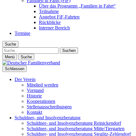
Familien in Fahrt (FiF)
Über das Programm „Familien in Fahrt“
Teilnahme
Angebot FiF-Fahrten
Rückblicke
Interner Bereich
Termine
Suche
Suche
Menü
Suche
Schliessen
Der Verein
Mitglied werden
Vorstand
Historie
Kooperationen
Stellenausschreibungen
Kontakt
Schuldner- und Insolvenzberatung
Schuldner- und Insolvenzberatung Reinickendorf
Schuldner- und Insolvenzberatung Mitte/Tiergarten
Schuldner- und Insolvenzberatung Steglitz-Zehlendorf