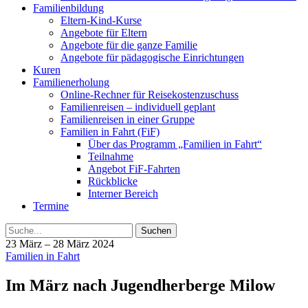
Familienbildung
Eltern-Kind-Kurse
Angebote für Eltern
Angebote für die ganze Familie
Angebote für pädagogische Einrichtungen
Kuren
Familienerholung
Online-Rechner für Reisekostenzuschuss
Familienreisen – individuell geplant
Familienreisen in einer Gruppe
Familien in Fahrt (FiF)
Über das Programm „Familien in Fahrt“
Teilnahme
Angebot FiF-Fahrten
Rückblicke
Interner Bereich
Termine
Suche
23 März – 28 März 2024
Familien in Fahrt
Im März nach Jugendherberge Milow