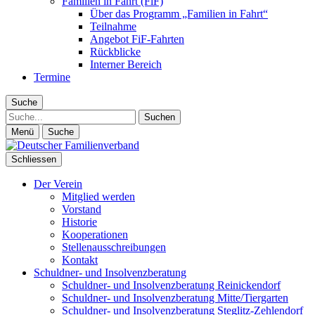
Familien in Fahrt (FiF)
Über das Programm „Familien in Fahrt“
Teilnahme
Angebot FiF-Fahrten
Rückblicke
Interner Bereich
Termine
Suche
Suche
Menü
Suche
Schliessen
Der Verein
Mitglied werden
Vorstand
Historie
Kooperationen
Stellenausschreibungen
Kontakt
Schuldner- und Insolvenzberatung
Schuldner- und Insolvenzberatung Reinickendorf
Schuldner- und Insolvenzberatung Mitte/Tiergarten
Schuldner- und Insolvenzberatung Steglitz-Zehlendorf