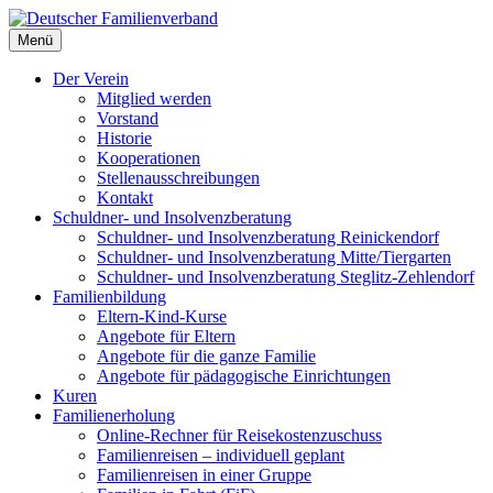
Deutscher Familienverband
Menü
Landesverband Berlin
Der Verein
Mitglied werden
Vorstand
Historie
Kooperationen
Stellenausschreibungen
Kontakt
Schuldner- und Insolvenzberatung
Schuldner- und Insolvenzberatung Reinickendorf
Schuldner- und Insolvenzberatung Mitte/Tiergarten
Schuldner- und Insolvenzberatung Steglitz-Zehlendorf
Familienbildung
Eltern-Kind-Kurse
Angebote für Eltern
Angebote für die ganze Familie
Angebote für pädagogische Einrichtungen
Kuren
Familienerholung
Online-Rechner für Reisekostenzuschuss
Familienreisen – individuell geplant
Familienreisen in einer Gruppe