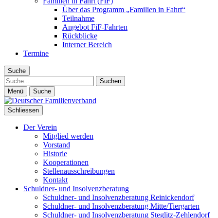
Familien in Fahrt (FiF)
Über das Programm „Familien in Fahrt“
Teilnahme
Angebot FiF-Fahrten
Rückblicke
Interner Bereich
Termine
Suche
Suche
Menü
Suche
Schliessen
Der Verein
Mitglied werden
Vorstand
Historie
Kooperationen
Stellenausschreibungen
Kontakt
Schuldner- und Insolvenzberatung
Schuldner- und Insolvenzberatung Reinickendorf
Schuldner- und Insolvenzberatung Mitte/Tiergarten
Schuldner- und Insolvenzberatung Steglitz-Zehlendorf