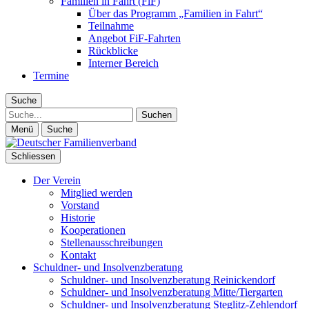
Familien in Fahrt (FiF)
Über das Programm „Familien in Fahrt“
Teilnahme
Angebot FiF-Fahrten
Rückblicke
Interner Bereich
Termine
Suche
Suche
Menü
Suche
Schliessen
Der Verein
Mitglied werden
Vorstand
Historie
Kooperationen
Stellenausschreibungen
Kontakt
Schuldner- und Insolvenzberatung
Schuldner- und Insolvenzberatung Reinickendorf
Schuldner- und Insolvenzberatung Mitte/Tiergarten
Schuldner- und Insolvenzberatung Steglitz-Zehlendorf