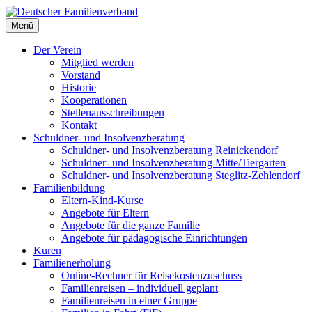
Deutscher Familienverband
Menü
Landesverband Berlin
Der Verein
Mitglied werden
Vorstand
Historie
Kooperationen
Stellenausschreibungen
Kontakt
Schuldner- und Insolvenzberatung
Schuldner- und Insolvenzberatung Reinickendorf
Schuldner- und Insolvenzberatung Mitte/Tiergarten
Schuldner- und Insolvenzberatung Steglitz-Zehlendorf
Familienbildung
Eltern-Kind-Kurse
Angebote für Eltern
Angebote für die ganze Familie
Angebote für pädagogische Einrichtungen
Kuren
Familienerholung
Online-Rechner für Reisekostenzuschuss
Familienreisen – individuell geplant
Familienreisen in einer Gruppe