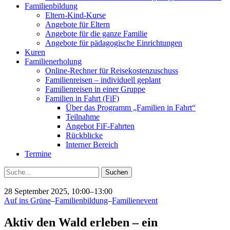
Familienbildung
Eltern-Kind-Kurse
Angebote für Eltern
Angebote für die ganze Familie
Angebote für pädagogische Einrichtungen
Kuren
Familienerholung
Online-Rechner für Reisekostenzuschuss
Familienreisen – individuell geplant
Familienreisen in einer Gruppe
Familien in Fahrt (FiF)
Über das Programm „Familien in Fahrt“
Teilnahme
Angebot FiF-Fahrten
Rückblicke
Interner Bereich
Termine
Suche
28 September 2025, 10:00–13:00
Auf ins Grüne
–
Familienbildung
–
Familienevent
Aktiv den Wald erleben – ein