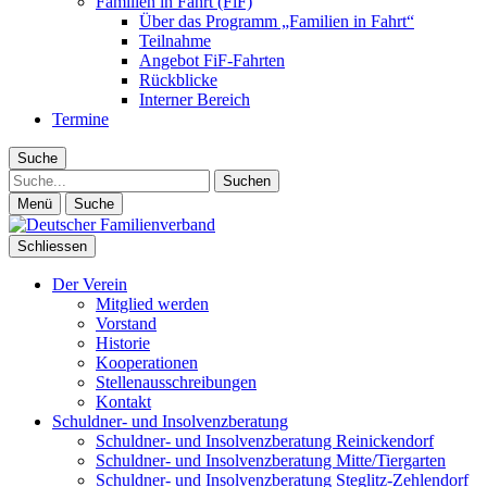
Familien in Fahrt (FiF)
Über das Programm „Familien in Fahrt“
Teilnahme
Angebot FiF-Fahrten
Rückblicke
Interner Bereich
Termine
Suche
Suche
Menü
Suche
Schliessen
Der Verein
Mitglied werden
Vorstand
Historie
Kooperationen
Stellenausschreibungen
Kontakt
Schuldner- und Insolvenzberatung
Schuldner- und Insolvenzberatung Reinickendorf
Schuldner- und Insolvenzberatung Mitte/Tiergarten
Schuldner- und Insolvenzberatung Steglitz-Zehlendorf