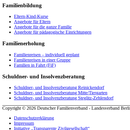
Familienbildung
Eltern-Kind-Kurse
Angebote für Eltern
Angebote für die ganze Familie
Angebote für pädagogische Einrichtungen
Familienerholung
Familienreisen – individuell geplant
Familienreisen in einer Gruppe
Familien in Fahrt (FiF)
Schuldner- und Insolvenzberatung
Schuldner- und Insolvenzberatung Reinickendorf
Schuldner- und Insolvenzberatung Mitte/Tiergarten
Schuldner- und Insolvenzberatung Steglitz-Zehlendorf
Copyright © 2026 Deutscher Familienverband - Landesverband Berli
Datenschutzerklärung
Impressum
Initiative „Transparente Zivilgesellschaft“