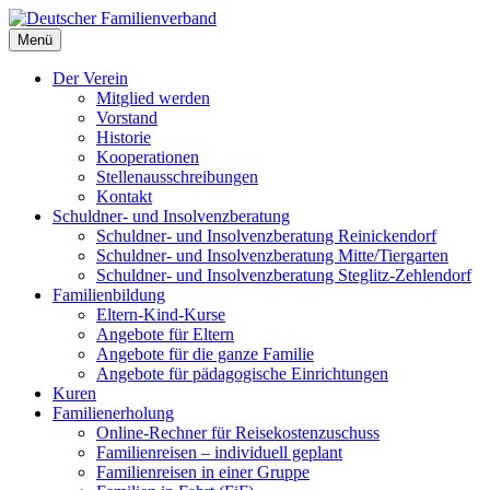
Deutscher Familienverband
Menü
Landesverband Berlin
Der Verein
Mitglied werden
Vorstand
Historie
Kooperationen
Stellenausschreibungen
Kontakt
Schuldner- und Insolvenzberatung
Schuldner- und Insolvenzberatung Reinickendorf
Schuldner- und Insolvenzberatung Mitte/Tiergarten
Schuldner- und Insolvenzberatung Steglitz-Zehlendorf
Familienbildung
Eltern-Kind-Kurse
Angebote für Eltern
Angebote für die ganze Familie
Angebote für pädagogische Einrichtungen
Kuren
Familienerholung
Online-Rechner für Reisekostenzuschuss
Familienreisen – individuell geplant
Familienreisen in einer Gruppe