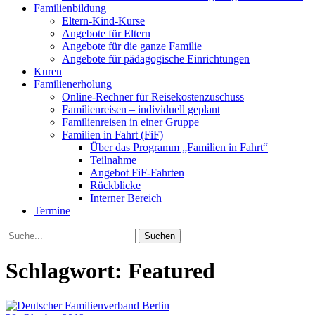
Familienbildung
Eltern-Kind-Kurse
Angebote für Eltern
Angebote für die ganze Familie
Angebote für pädagogische Einrichtungen
Kuren
Familienerholung
Online-Rechner für Reisekostenzuschuss
Familienreisen – individuell geplant
Familienreisen in einer Gruppe
Familien in Fahrt (FiF)
Über das Programm „Familien in Fahrt“
Teilnahme
Angebot FiF-Fahrten
Rückblicke
Interner Bereich
Termine
Suche
Schlagwort:
Featured