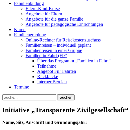
Familienbildung
Eltern-Kind-Kurse
Angebote für Eltern
Angebote für die ganze Familie
Angebote für pädagogische Einrichtungen
Kuren
Familienerholung
Online-Rechner für Reisekostenzuschuss
Familienreisen – individuell geplant
Familienreisen in einer Gruppe
Familien in Fahrt (FiF)
Über das Programm „Familien in Fahrt“
Teilnahme
Angebot FiF-Fahrten
Rückblicke
Interner Bereich
Termine
Suche
Initiative „Transparente Zivilgesellschaft“
Name, Sitz, Anschrift und Gründungsjahr: