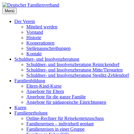
Deutscher Familienverband
Menü
Landesverband Berlin
Der Verein
Mitglied werden
Vorstand
Historie
Kooperationen
Stellenausschreibungen
Kontakt
Schuldner- und Insolvenzberatung
Schuldner- und Insolvenzberatung Reinickendorf
Schuldner- und Insolvenzberatung Mitte/Tiergarten
Schuldner- und Insolvenzberatung Steglitz-Zehlendorf
Familienbildung
Eltern-Kind-Kurse
Angebote für Eltern
Angebote für die ganze Familie
Angebote für pädagogische Einrichtungen
Kuren
Familienerholung
Online-Rechner für Reisekostenzuschuss
Familienreisen – individuell geplant
Familienreisen in einer Gruppe