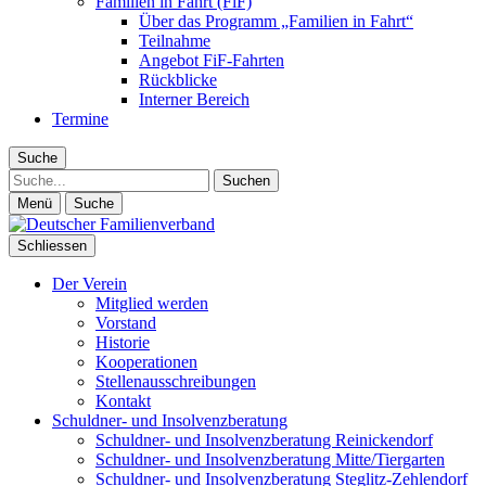
Familien in Fahrt (FiF)
Über das Programm „Familien in Fahrt“
Teilnahme
Angebot FiF-Fahrten
Rückblicke
Interner Bereich
Termine
Suche
Suche
Menü
Suche
Schliessen
Der Verein
Mitglied werden
Vorstand
Historie
Kooperationen
Stellenausschreibungen
Kontakt
Schuldner- und Insolvenzberatung
Schuldner- und Insolvenzberatung Reinickendorf
Schuldner- und Insolvenzberatung Mitte/Tiergarten
Schuldner- und Insolvenzberatung Steglitz-Zehlendorf