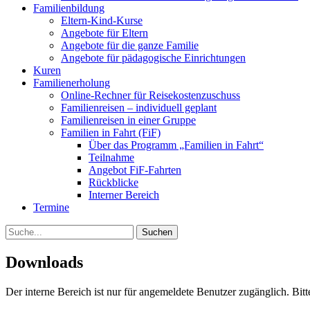
Familienbildung
Eltern-Kind-Kurse
Angebote für Eltern
Angebote für die ganze Familie
Angebote für pädagogische Einrichtungen
Kuren
Familienerholung
Online-Rechner für Reisekostenzuschuss
Familienreisen – individuell geplant
Familienreisen in einer Gruppe
Familien in Fahrt (FiF)
Über das Programm „Familien in Fahrt“
Teilnahme
Angebot FiF-Fahrten
Rückblicke
Interner Bereich
Termine
Suche
Downloads
Der interne Bereich ist nur für angemeldete Benutzer zugänglich. Bitte