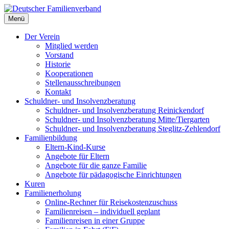
Deutscher Familienverband
Menü
Landesverband Berlin
Der Verein
Mitglied werden
Vorstand
Historie
Kooperationen
Stellenausschreibungen
Kontakt
Schuldner- und Insolvenzberatung
Schuldner- und Insolvenzberatung Reinickendorf
Schuldner- und Insolvenzberatung Mitte/Tiergarten
Schuldner- und Insolvenzberatung Steglitz-Zehlendorf
Familienbildung
Eltern-Kind-Kurse
Angebote für Eltern
Angebote für die ganze Familie
Angebote für pädagogische Einrichtungen
Kuren
Familienerholung
Online-Rechner für Reisekostenzuschuss
Familienreisen – individuell geplant
Familienreisen in einer Gruppe