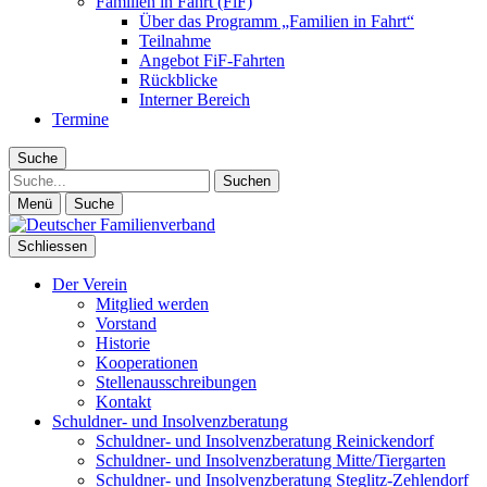
Familien in Fahrt (FiF)
Über das Programm „Familien in Fahrt“
Teilnahme
Angebot FiF-Fahrten
Rückblicke
Interner Bereich
Termine
Suche
Suche
Menü
Suche
Schliessen
Der Verein
Mitglied werden
Vorstand
Historie
Kooperationen
Stellenausschreibungen
Kontakt
Schuldner- und Insolvenzberatung
Schuldner- und Insolvenzberatung Reinickendorf
Schuldner- und Insolvenzberatung Mitte/Tiergarten
Schuldner- und Insolvenzberatung Steglitz-Zehlendorf