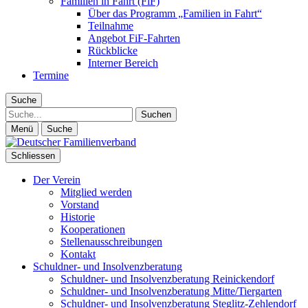
Familien in Fahrt (FiF)
Über das Programm „Familien in Fahrt“
Teilnahme
Angebot FiF-Fahrten
Rückblicke
Interner Bereich
Termine
Suche
Suche
Menü
Suche
Schliessen
Der Verein
Mitglied werden
Vorstand
Historie
Kooperationen
Stellenausschreibungen
Kontakt
Schuldner- und Insolvenzberatung
Schuldner- und Insolvenzberatung Reinickendorf
Schuldner- und Insolvenzberatung Mitte/Tiergarten
Schuldner- und Insolvenzberatung Steglitz-Zehlendorf