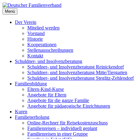
Deutscher Familienverband
Menü
Landesverband Berlin
Der Verein
Mitglied werden
Vorstand
Historie
Kooperationen
Stellenausschreibungen
Kontakt
Schuldner- und Insolvenzberatung
Schuldner- und Insolvenzberatung Reinickendorf
Schuldner- und Insolvenzberatung Mitte/Tiergarten
Schuldner- und Insolvenzberatung Steglitz-Zehlendorf
Familienbildung
Eltern-Kind-Kurse
Angebote für Eltern
Angebote für die ganze Familie
Angebote für pädagogische Einrichtungen
Kuren
Familienerholung
Online-Rechner für Reisekostenzuschuss
Familienreisen – individuell geplant
Familienreisen in einer Gruppe