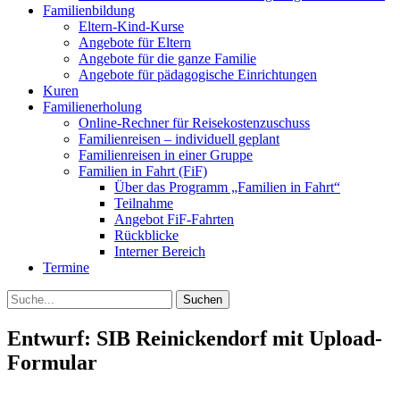
Familienbildung
Eltern-Kind-Kurse
Angebote für Eltern
Angebote für die ganze Familie
Angebote für pädagogische Einrichtungen
Kuren
Familienerholung
Online-Rechner für Reisekostenzuschuss
Familienreisen – individuell geplant
Familienreisen in einer Gruppe
Familien in Fahrt (FiF)
Über das Programm „Familien in Fahrt“
Teilnahme
Angebot FiF-Fahrten
Rückblicke
Interner Bereich
Termine
Suche
Entwurf: SIB Reinickendorf mit Upload-
Formular