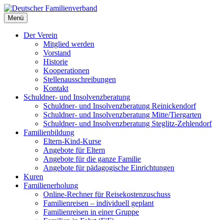
Deutscher Familienverband
Menü
Landesverband Berlin
Der Verein
Mitglied werden
Vorstand
Historie
Kooperationen
Stellenausschreibungen
Kontakt
Schuldner- und Insolvenzberatung
Schuldner- und Insolvenzberatung Reinickendorf
Schuldner- und Insolvenzberatung Mitte/Tiergarten
Schuldner- und Insolvenzberatung Steglitz-Zehlendorf
Familienbildung
Eltern-Kind-Kurse
Angebote für Eltern
Angebote für die ganze Familie
Angebote für pädagogische Einrichtungen
Kuren
Familienerholung
Online-Rechner für Reisekostenzuschuss
Familienreisen – individuell geplant
Familienreisen in einer Gruppe