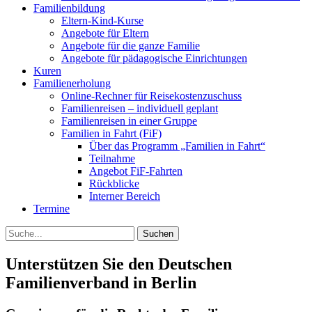
Familienbildung
Eltern-Kind-Kurse
Angebote für Eltern
Angebote für die ganze Familie
Angebote für pädagogische Einrichtungen
Kuren
Familienerholung
Online-Rechner für Reisekostenzuschuss
Familienreisen – individuell geplant
Familienreisen in einer Gruppe
Familien in Fahrt (FiF)
Über das Programm „Familien in Fahrt“
Teilnahme
Angebot FiF-Fahrten
Rückblicke
Interner Bereich
Termine
Suche
Unterstützen Sie den Deutschen
Familienverband in Berlin