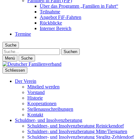
Familien in Fahrt (FiF)
Über das Programm „Familien in Fahrt“
Teilnahme
Angebot FiF-Fahrten
Rückblicke
Interner Bereich
Termine
Suche
Suche
Menü
Suche
Schliessen
Der Verein
Mitglied werden
Vorstand
Historie
Kooperationen
Stellenausschreibungen
Kontakt
Schuldner- und Insolvenzberatung
Schuldner- und Insolvenzberatung Reinickendorf
Schuldner- und Insolvenzberatung Mitte/Tiergarten
Schuldner- und Insolvenzberatung Steglitz-Zehlendorf